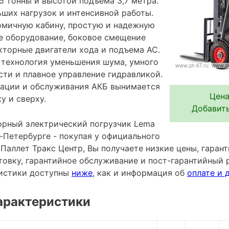
5 тонны и высотой подъема 3,7 метра.
ьших нагрузок и интенсивной работы.
мичную кабину, простую и надежную
е оборудование, боковое смещение
кторные двигатели хода и подъема АС.
 технология уменьшения шума, умного
ти и плавное управление гидравликой.
тации и обслуживания АКБ вынимается
Цена
у и сверху.
Добавить
рный электрический погрузчик Lema
-Петербурге - покупая у официального
аллет Тракс Центр, Вы получаете низкие цены, гарант
овку, гарантийное обслуживание и пост-гарантийный 
ристики доступны
ниже
, как и информация об
оплате и 
арактеристики