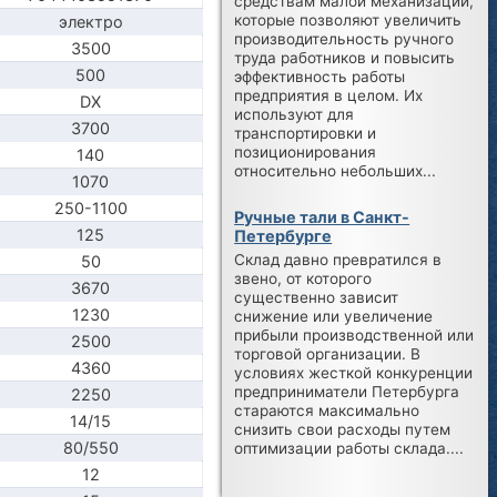
средствам малой механизации,
которые позволяют увеличить
электро
производительность ручного
3500
труда работников и повысить
500
эффективность работы
предприятия в целом. Их
DX
используют для
3700
транспортировки и
позиционирования
140
относительно небольших...
1070
250-1100
Ручные тали в Санкт-
125
Петербурге
Склад давно превратился в
50
звено, от которого
3670
существенно зависит
1230
снижение или увеличение
прибыли производственной или
2500
торговой организации. В
4360
условиях жесткой конкуренции
предприниматели Петербурга
2250
стараются максимально
14/15
снизить свои расходы путем
80/550
оптимизации работы склада....
12