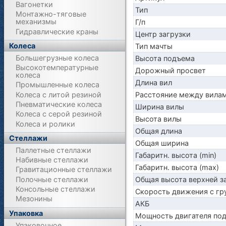
Вагонетки
Тип
Монтажно-тяговые
механизмы
Г/п
Гидравлические краны
Центр загрузки
Колеса
Тип мачты
Большегрузные колеса
Высота подъема
Высокотемпературные
Дорожный просвет
колеса
Длина вил
Промышленные колеса
Колеса с литой резиной
Расстояние между вила
Пневматические колеса
Ширина вилы
Колеса с серой резиной
Высота вилы
Колеса и ролики
Общая длина
Стеллажи
Общая ширина
Паллетные стеллажи
Габаритн. высота (min)
Набивные стеллажи
Габаритн. высота (max)
Гравитационные стеллажи
Полочные стеллажи
Общая высота верхней 
Консольные стеллажи
Скорость движения с гр
Мезонины
АКБ
Упаковка
Мощность двигателя по
Упаковочное