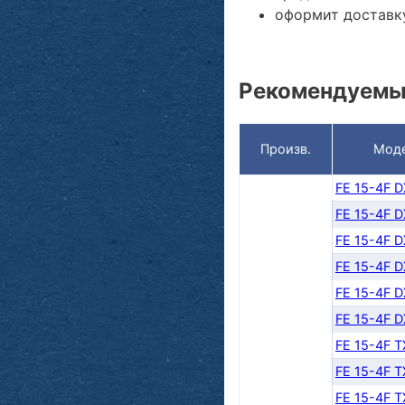
оформит доставку
Рекомендуемы
Произв.
Мод
FE 15-4F 
FE 15-4F 
FE 15-4F 
FE 15-4F 
FE 15-4F 
FE 15-4F 
FE 15-4F 
FE 15-4F 
FE 15-4F 