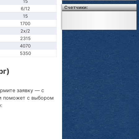
15
Счетчики:
6/12
15
1700
2x/2
2315
4070
5350
рг)
ормите заявку — с
и поможет с выбором
: