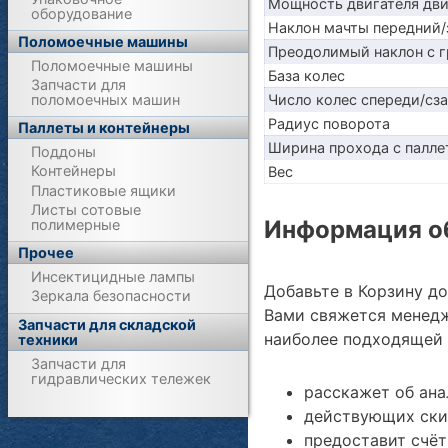
Мощность двигателя дв
оборудование
Наклон мачты передний/
Поломоечные машины
Преодолимый наклон с г
Поломоечные машины
База колес
Запчасти для
поломоечных машин
Число колес спереди/сз
Радиус поворота
Паллеты и контейнеры
Ширина прохода с палле
Поддоны
Контейнеры
Вес
Пластиковые ящики
Листы сотовые
Информация об
полимерные
Прочее
Инсектицидные лампы
Добавьте в Корзину д
Зеркала безопасности
Вами свяжется менедж
Запчасти для складской
наиболее подходящей 
техники
Запчасти для
гидравлических тележек
расскажет об ана
действующих ски
предоставит счёт