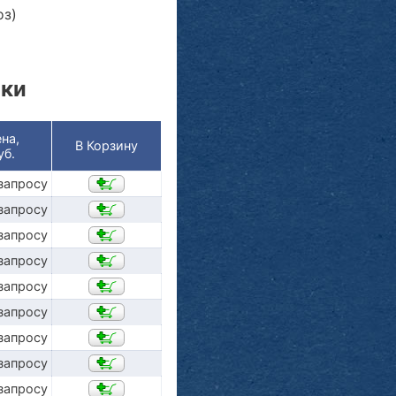
оз)
ики
на,
В Корзину
уб.
запросу
запросу
запросу
запросу
запросу
запросу
запросу
запросу
запросу