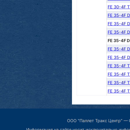
FE 30-4F 
FE 35-4F 
FE 35-4F 
FE 35-4F 
FE 35-4F 
FE 35-4F 
FE 35-4F 
FE 35-4F 
FE 35-4F 
FE 35-4F 
FE 35-4F 
ООО "Паллет Тракс Центр" — С
Информация на сайте носит исключительно инфор