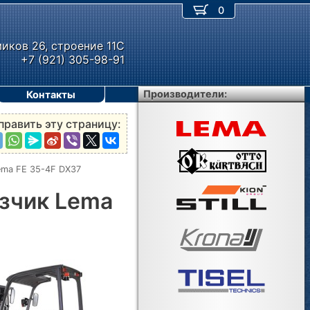
0
миков 26, строение 11С
+7 (921) 305-98-91
Производители:
Контакты
править эту страницу:
ema FE 35-4F DX37
зчик Lema