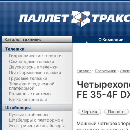
Каталог техники:
О Компании
Тележки
Гидравлические тележки
Самоходные тележки
Двухколесные тележки
Каталог
›
Погрузчики
›
Элек
Платформенные тележки
Грузовые тележки
Четырехоп
Тележки с подъемной
платформой
FE 35-4F D
Роликовые системы
Бочкокантователи
Штабелеры
Чертеж
Паспорт
Ручные штабелеры
Штабелеры с платформой
Мощный четырехопорн
Электрические штабелеры