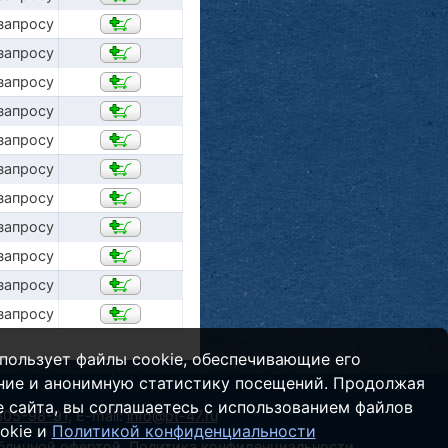
запросу
запросу
запросу
запросу
запросу
запросу
запросу
запросу
запросу
запросу
запросу
пользует файлы cookie, обеспечивающие его
ние и анонимную статистику посещений. Продолжая
 сайта, вы соглашаетесь с использованием файлов
 305-98-91
,
E-mail:
info@pt-47.ru
okie и
Политикой конфиденциальности
убличной офертой.
Политика конфиденциальности
.