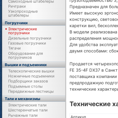
грузоподъемностью 3,
Самоходные штабелеры
Предназначен для бол
Ричтраки
Узкопроходные
Имеет высокую эргоно
штабелеры
конструкцию, светово
Погрузчики
каретки вил, бесколле
Электрические
В модели реализована
погрузчики
распределения мощнос
Дизельные погрузчики
Газовые погрузчики
Для удобства эксплуа
Тягачи
двумя способами: сбок
Оборудование для
погрузчиков
Продается четырехопо
Вышки и подъемники
FE 35-4F DX37 в Санкт
Телескопические вышки
Ножничные подъемники
поставщика компании П
Подборщики заказов
предпродажную подгот
Подъемные столы
технические характе
Передвижные лестницы
Тали и механизмы
Технические х
Электрические тали
Шестеренчатые тали
Рычажные тали
Артикул