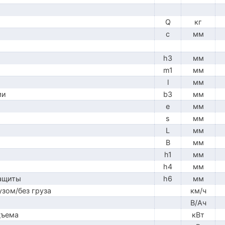
Q
кг
c
мм
h3
мм
m1
мм
l
мм
ми
b3
мм
e
мм
s
мм
L
мм
B
мм
h1
мм
h4
мм
защиты
h6
мм
узом/без груза
км/ч
В/Ач
дъема
кВт