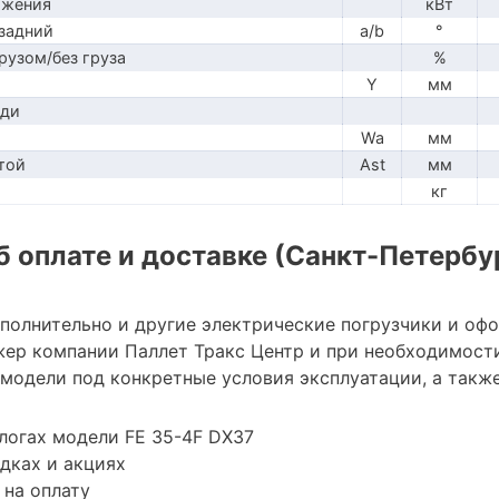
ижения
кВт
задний
a/b
°
рузом/без груза
%
Y
мм
ади
Wa
мм
той
Ast
мм
кг
 оплате и доставке (Санкт-Петербу
ополнительно и другие электрические погрузчики и оф
ер компании Паллет Тракс Центр и при необходимост
модели под конкретные условия эксплуатации, а также
логах модели FE 35-4F DX37
дках и акциях
 на оплату