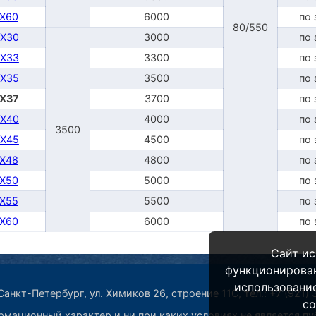
TX60
6000
по 
80/550
DX30
3000
по 
DX33
3300
по 
DX35
3500
по 
DX37
3700
по 
DX40
4000
по 
3500
DX45
4500
по 
TX48
4800
по 
TX50
5000
по 
TX55
5500
по 
TX60
6000
по 
Сайт ис
функционирова
использование
анкт-Петербург, ул. Химиков 26, строение 11С,
тел.:
+7 (921)
co
мационный характер и ни при каких условиях не является п