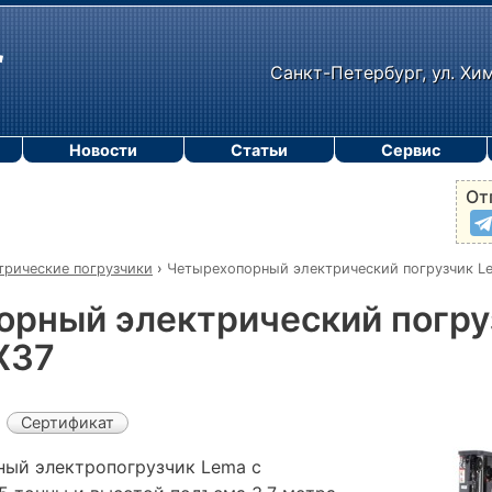
Санкт-Петербург, ул. Хи
Новости
Статьи
Сервис
От
трические погрузчики
›
Четырехопорный электрический погрузчик L
орный электрический погру
X37
Сертификат
ый электропогрузчик Lema с