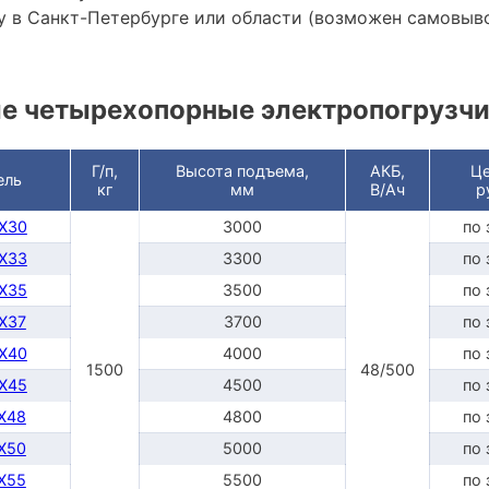
 в Санкт-Петербурге или области (возможен самовыв
е четырехопорные электропогрузч
Г/п,
Высота подъема,
АКБ,
Це
ель
кг
мм
В/Ач
р
DX30
3000
по 
DX33
3300
по 
DX35
3500
по 
DX37
3700
по 
DX40
4000
по 
1500
48/500
DX45
4500
по 
TX48
4800
по 
TX50
5000
по 
TX55
5500
по 