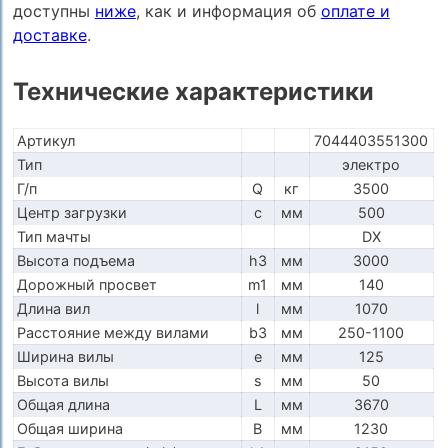
доступны
ниже
, как и информация об
оплате и
доставке
.
Технические характеристики
Артикул
7044403551300
Тип
электро
Г/п
Q
кг
3500
Центр загрузки
c
мм
500
Тип мачты
DX
Высота подъема
h3
мм
3000
Дорожный просвет
m1
мм
140
Длина вил
l
мм
1070
Расстояние между вилами
b3
мм
250-1100
Ширина вилы
e
мм
125
Высота вилы
s
мм
50
Общая длина
L
мм
3670
Общая ширина
B
мм
1230