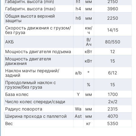
Габаритн. высота (min)
h1
мм
2150
Габаритн. высота (max)
h4
мм
3960
Общая высота верхней
h6
мм
2250
защиты
Скорость движения с грузом/
км/
14/15
без груза
ч
В/
АКБ
80/550
Ач
Мощность двигателя подъема
кВт
12
Мощность двигателя
кВт
15
движения
Наклон мачты передний/
a/b
°
6/12
задний
Преодолимый наклон с
%
15
грузом/без груза
База колес
Y
мм
1700
Число колес спереди/сзади
2x/2
Радиус поворота
Wa
мм
2315
Ширина прохода с паллетой
Ast
мм
4070
Вес
кг
5350