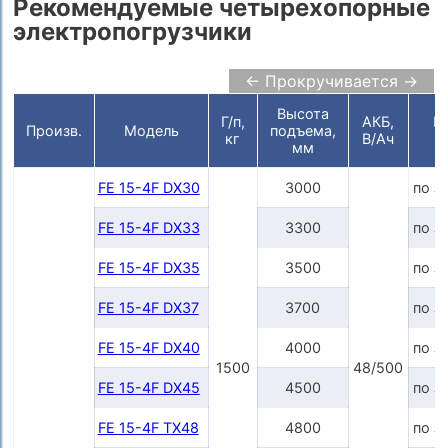
Рекомендуемые четырехопорные
электропогрузчики
← Прокручивается →
Высота
Г/п,
АКБ,
Ц
Произв.
Модель
подъема,
кг
В/Ач
р
мм
FE 15-4F DX30
3000
по з
FE 15-4F DX33
3300
по з
FE 15-4F DX35
3500
по з
FE 15-4F DX37
3700
по з
FE 15-4F DX40
4000
по з
1500
48/500
FE 15-4F DX45
4500
по з
FE 15-4F TX48
4800
по з