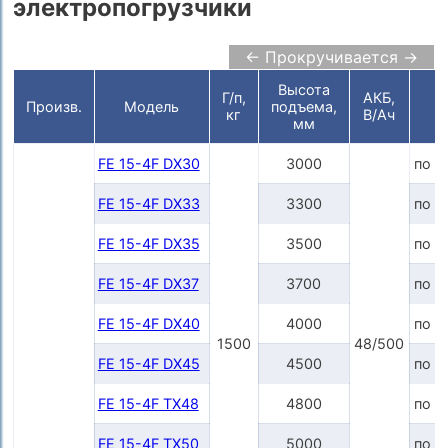
электропогрузчики
← Прокручивается →
Высота
Г/п,
АКБ,
Ц
Произв.
Модель
подъема,
кг
В/Ач
р
мм
FE 15-4F DX30
3000
по з
FE 15-4F DX33
3300
по з
FE 15-4F DX35
3500
по з
FE 15-4F DX37
3700
по з
FE 15-4F DX40
4000
по з
1500
48/500
FE 15-4F DX45
4500
по з
FE 15-4F TX48
4800
по з
FE 15-4F TX50
5000
по з