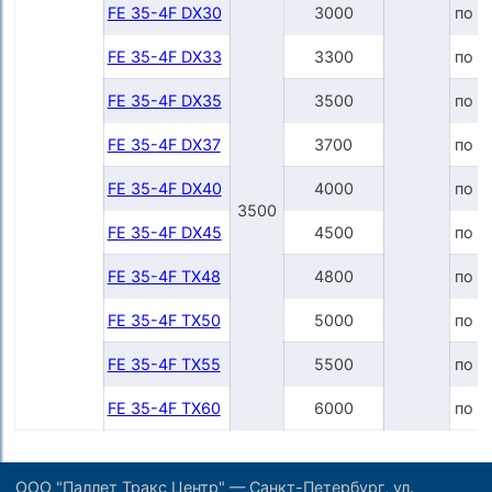
FE 35-4F DX30
3000
по з
FE 35-4F DX33
3300
по з
FE 35-4F DX35
3500
по з
FE 35-4F DX37
3700
по з
FE 35-4F DX40
4000
по з
3500
FE 35-4F DX45
4500
по з
FE 35-4F TX48
4800
по з
FE 35-4F TX50
5000
по з
FE 35-4F TX55
5500
по з
FE 35-4F TX60
6000
по з
ООО "Паллет Тракс Центр" — Санкт-Петербург, ул.