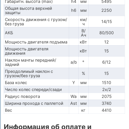
Габаритн. высота (max)
h4
мм
5495
Общая высота верхней
h6
мм
2250
защиты
Скорость движения с грузом/
км/
14/15
без груза
ч
В/
АКБ
80/500
Ач
Мощность двигателя подъема
кВт
12
Мощность двигателя
кВт
15
движения
Наклон мачты передний/
a/b
°
6/12
задний
Преодолимый наклон с
%
15
грузом/без груза
База колес
Y
мм
1510
Число колес спереди/сзади
2x/2
Радиус поворота
Wa
мм
2075
Ширина прохода с паллетой
Ast
мм
3740
Вес
кг
4410
Информация об оплате и