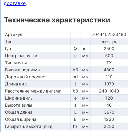
доставке
.
Технические характеристики
Артикул
7044402533480
Тип
электро
Г/п
Q
кг
2500
Центр загрузки
c
мм
500
Тип мачты
ТX
Высота подъема
h3
мм
4800
Дорожный просвет
m1
мм
110
Длина вил
l
мм
1070
Расстояние между вилами
b3
мм
240-1040
Ширина вилы
e
мм
120
Высота вилы
s
мм
40
Общая длина
L
мм
3670
Общая ширина
B
мм
1230
Габаритн. высота (min)
h1
мм
2230