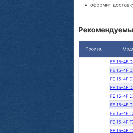
оформит доставку
Рекомендуемы
Произв.
Мод
FE 15-4F 
FE 15-4F 
FE 15-4F 
FE 15-4F 
FE 15-4F 
FE 15-4F 
FE 15-4F 
FE 15-4F 
FE 15-4F 