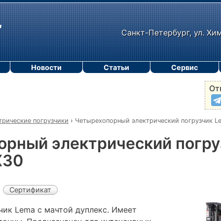
Санкт-Петербург, ул. Хи
Новости
Статьи
Сервис
От
трические погрузчики
›
Четырехопорный электрический погрузчик L
орный электрический погру
X30
Сертификат
чик Lema с мачтой дуплекс. Имеет