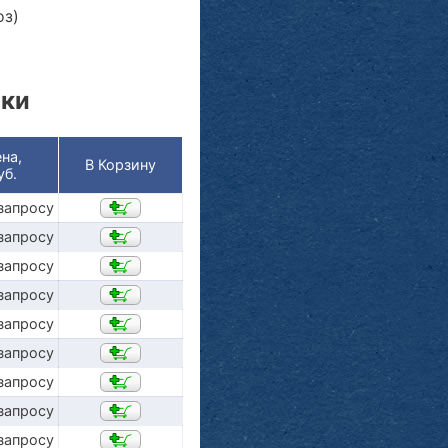
оз)
ики
на,
В Корзину
уб.
запросу
запросу
запросу
запросу
запросу
запросу
запросу
запросу
запросу