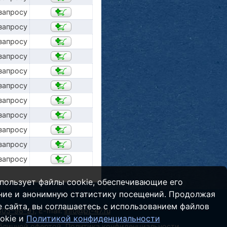
запросу
запросу
запросу
запросу
запросу
запросу
запросу
запросу
запросу
запросу
запросу
пользует файлы cookie, обеспечивающие его
ние и анонимную статистику посещений. Продолжая
 сайта, вы соглашаетесь с использованием файлов
 305-98-91
,
E-mail:
info@pt-47.ru
okie и
Политикой конфиденциальности
убличной офертой.
Политика конфиденциальности
.