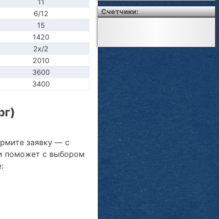
11
Счетчики:
6/12
15
1420
2x/2
2010
3600
3400
рг)
ормите заявку — с
и поможет с выбором
: