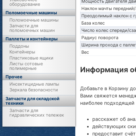
Мощность двигателя дв
оборудование
Наклон мачты передний/
Поломоечные машины
Преодолимый наклон с г
Поломоечные машины
База колес
Запчасти для
поломоечных машин
Число колес спереди/сз
Радиус поворота
Паллеты и контейнеры
Ширина прохода с палле
Поддоны
Контейнеры
Вес
Пластиковые ящики
Листы сотовые
Информация об
полимерные
Прочее
Инсектицидные лампы
Добавьте в Корзину д
Зеркала безопасности
Вами свяжется менедж
Запчасти для складской
наиболее подходящей 
техники
Запчасти для
гидравлических тележек
расскажет об ана
действующих ски
предоставит счёт