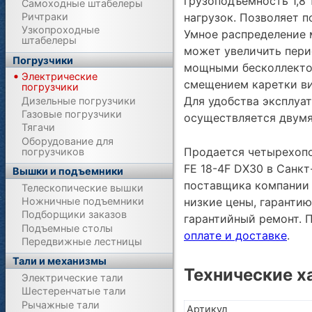
грузоподъемность 1,8
Самоходные штабелеры
нагрузок. Позволяет п
Ричтраки
Узкопроходные
Умное распределение
штабелеры
может увеличить пери
Погрузчики
мощными бесколлекто
Электрические
смещением каретки ви
погрузчики
Для удобства эксплуа
Дизельные погрузчики
Газовые погрузчики
осуществляется двумя 
Тягачи
Оборудование для
Продается четырехопо
погрузчиков
FE 18-4F DX30 в Санкт
Вышки и подъемники
поставщика компании 
Телескопические вышки
Ножничные подъемники
низкие цены, гарантию
Подборщики заказов
гарантийный ремонт. 
Подъемные столы
оплате и доставке
.
Передвижные лестницы
Тали и механизмы
Технические х
Электрические тали
Шестеренчатые тали
Рычажные тали
Артикул