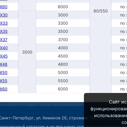
TX60
6000
по 
80/550
DX30
3000
по 
DX33
3300
по 
DX35
3500
по 
DX37
3700
по 
DX40
4000
по 
3500
DX45
4500
по 
TX48
4800
по 
TX50
5000
по 
TX55
5500
по 
TX60
6000
по 
Сайт ис
функционирова
использование
анкт-Петербург, ул. Химиков 26, строение 11С,
тел.:
+7 (921)
co
мационный характер и ни при каких условиях не является п