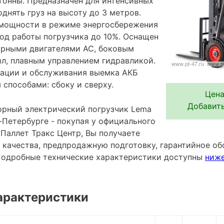
 тонны. Предназначен для интенсивных
однять груз на высоту до 3 метров.
 мощности в режиме энергосбережения
од работы погрузчика до 10%. Оснащен
рными двигателями АС, боковым
л, плавным управлением гидравликой.
тации и обслуживания выемка АКБ
способами: сбоку и сверху.
Цена
Добавить
рный электрический погрузчик Lema
-Петербурге - покупая у официального
Паллет Тракс Центр, Вы получаете
 качества, предпродажную подготовку, гарантийное об
Подробные технические характеристики доступны
ниж
арактеристики