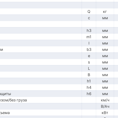
Q
кг
c
мм
h3
мм
m1
мм
l
мм
ми
b3
мм
e
мм
s
мм
L
мм
B
мм
h1
мм
h4
мм
защиты
h6
мм
узом/без груза
км/ч
В/Ач
дъема
кВт