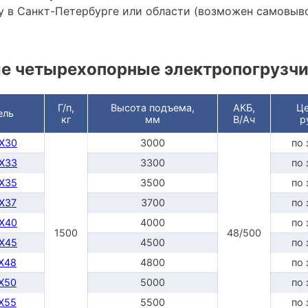
 в Санкт-Петербурге или области (возможен самовыв
е четырехопорные электропогрузч
Г/п,
Высота подъема,
АКБ,
Це
ель
кг
мм
В/Ач
р
DX30
3000
по 
DX33
3300
по 
DX35
3500
по 
DX37
3700
по 
DX40
4000
по 
1500
48/500
DX45
4500
по 
TX48
4800
по 
TX50
5000
по 
TX55
5500
по 