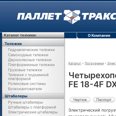
Каталог техники:
О Компании
Тележки
Гидравлические тележки
Самоходные тележки
Двухколесные тележки
Каталог
›
Погрузчики
›
Элек
Платформенные тележки
Грузовые тележки
Четырехоп
Тележки с подъемной
платформой
FE 18-4F D
Роликовые системы
Бочкокантователи
Штабелеры
Чертеж
Паспорт
Ручные штабелеры
Штабелеры с платформой
Электрический погруз
Электрические штабелеры