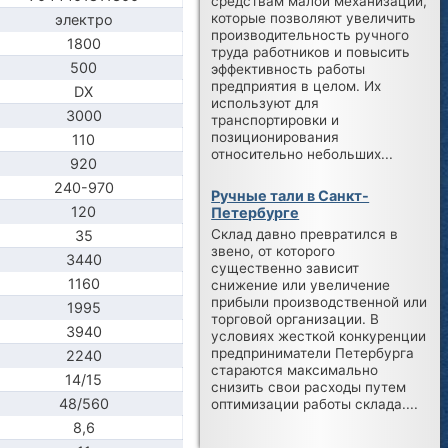
средствам малой механизации,
которые позволяют увеличить
электро
производительность ручного
1800
труда работников и повысить
500
эффективность работы
предприятия в целом. Их
DX
используют для
3000
транспортировки и
позиционирования
110
относительно небольших...
920
240-970
Ручные тали в Санкт-
120
Петербурге
Склад давно превратился в
35
звено, от которого
3440
существенно зависит
1160
снижение или увеличение
прибыли производственной или
1995
торговой организации. В
3940
условиях жесткой конкуренции
предприниматели Петербурга
2240
стараются максимально
14/15
снизить свои расходы путем
48/560
оптимизации работы склада....
8,6