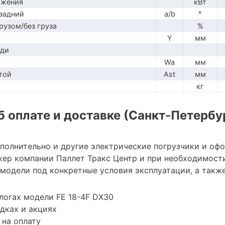
ижения
кВт
задний
a/b
°
рузом/без груза
%
Y
мм
ади
Wa
мм
той
Ast
мм
кг
 оплате и доставке (Санкт-Петербу
ополнительно и другие электрические погрузчики и оф
ер компании Паллет Тракс Центр и при необходимост
модели под конкретные условия эксплуатации, а также
логах модели FE 18-4F DX30
дках и акциях
 на оплату