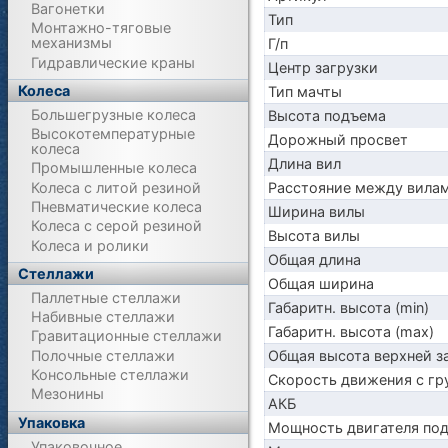
Вагонетки
Тип
Монтажно-тяговые
механизмы
Г/п
Гидравлические краны
Центр загрузки
Колеса
Тип мачты
Большегрузные колеса
Высота подъема
Высокотемпературные
Дорожный просвет
колеса
Длина вил
Промышленные колеса
Колеса с литой резиной
Расстояние между вила
Пневматические колеса
Ширина вилы
Колеса с серой резиной
Высота вилы
Колеса и ролики
Общая длина
Стеллажи
Общая ширина
Паллетные стеллажи
Габаритн. высота (min)
Набивные стеллажи
Габаритн. высота (max)
Гравитационные стеллажи
Полочные стеллажи
Общая высота верхней 
Консольные стеллажи
Скорость движения с гр
Мезонины
АКБ
Упаковка
Мощность двигателя по
Упаковочное