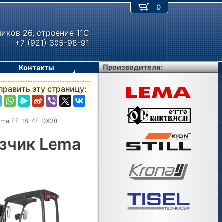
0
миков 26, строение 11С
+7 (921) 305-98-91
Производители:
Контакты
править эту страницу:
ema FE 18-4F DX30
зчик Lema