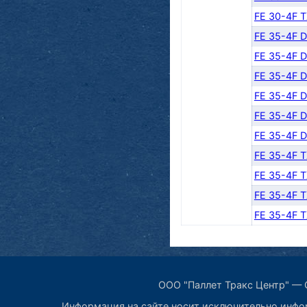
FE 30-4F 
FE 35-4F 
FE 35-4F 
FE 35-4F 
FE 35-4F 
FE 35-4F 
FE 35-4F 
FE 35-4F 
FE 35-4F 
FE 35-4F 
FE 35-4F 
ООО "Паллет Тракс Центр" — С
Информация на сайте носит исключительно инфор