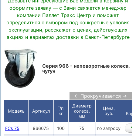
Добавьте интересующие Вас модели в Корзину и
оформите заявку — с Вами свяжется менеджер
компании Паллет Тракс Центр и поможет
определиться с выбором под конкретные условия
эксплуатации, расскажет о ценах, действующих
акциях и вариантах доставки в Санкт-Петербурге
Серия 966 - неповоротные колеса,
чугун
← Прокручивается →
Диаметр
Г/п,
Цена,
Модель
Артикул
колеса,
кг
руб.
Корз
мм
FCs 75
966075
100
75
по запросу