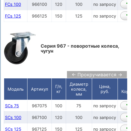
FCs 100
966100
120
100
по запросу
FCs 125
966125
150
125
по запросу
Серия 967 - поворотные колеса,
чугун
← Прокручивается →
Диаметр
Г/п,
Цена,
Модель
Артикул
колеса,
кг
руб.
Корз
мм
SCs 75
967075
100
75
по запросу
SCs 100
967100
120
100
по запросу
SCs 125
967125
150
125
по запросу