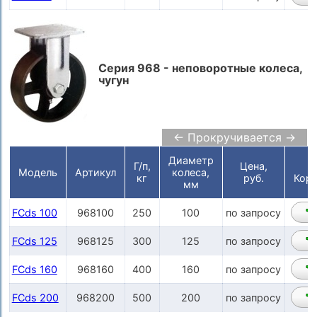
Серия 968 - неповоротные колеса,
чугун
← Прокручивается →
Диаметр
Г/п,
Цена,
Модель
Артикул
колеса,
кг
руб.
Корз
мм
FCds 100
968100
250
100
по запросу
FCds 125
968125
300
125
по запросу
FCds 160
968160
400
160
по запросу
FCds 200
968200
500
200
по запросу