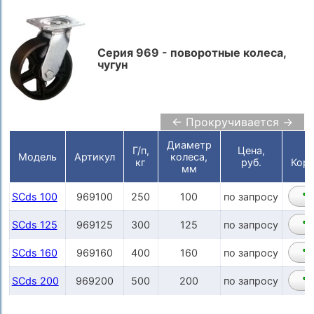
Серия 969 - поворотные колеса,
чугун
← Прокручивается →
Диаметр
Г/п,
Цена,
Модель
Артикул
колеса,
кг
руб.
Корз
мм
SCds 100
969100
250
100
по запросу
SCds 125
969125
300
125
по запросу
SCds 160
969160
400
160
по запросу
SCds 200
969200
500
200
по запросу