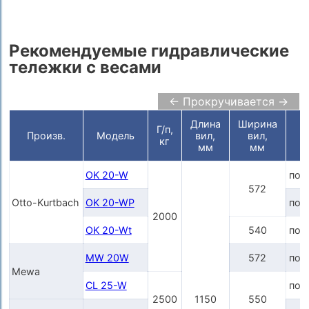
Рекомендуемые гидравлические
тележки с весами
← Прокручивается →
Длина
Ширина
Г/п,
Ц
Произв.
Модель
вил,
вил,
кг
мм
мм
OK 20-W
по 
572
Otto-Kurtbach
OK 20-WP
по 
2000
OK 20-Wt
540
по 
MW 20W
572
по 
Mewa
CL 25-W
по 
2500
1150
550