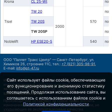
Krona
CL 25-Wt
по 
TW 20
по 
Tisel
TW 20S
570
по 
2000
TW 20SP
по 
Noblelift
HP ESE20-5
540
по 
ООО "Паллет Тракс Центр" — Санкт-Петербург, ул.
Химиков 26, строение 11С,
тел.:
+7 (921) 305-98-91
,
E-mail:
info@pt-47.ru
Сайт использует файлы cookie, обеспечивающие
Информация на сайте носит исключительно
информационный характер и ни при каких условиях не
его функционирование и анонимную статистику
является публичной офертой.
Политика
посещений. Продолжая использование сайта, вы
конфиденциальности
.
соглашаетесь с использованием файлов cookie и
Производители оставляют за собой право вносить
Политикой конфиденциальности
изменения в конструкцию и внешний вид техники, не
ухудшающие ее эксплуатационные качества.