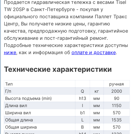
Продается гидравлическая тележка с весами Tisel
TW 20SP в Санкт-Петербурге - покупая у
официального поставщика компании Паллет Тракс
Центр, Вы получаете низкие цены, гарантию
качества, предпродажную подготовку, гарантийное
обслуживание и пост-гарантийный ремонт.
Подробные технические характеристики доступны
ниже
, как и информация об
оплате и доставке
.
Технические характеристики
Тип
ручная
Г/п
Q
кг
2000
Высота подъема (min)
h13
мм
90
Длина вил
l
мм
1150
Ширина вил
b1
мм
570
Общая длина
L
мм
1535
Общая ширина
B
мм
570