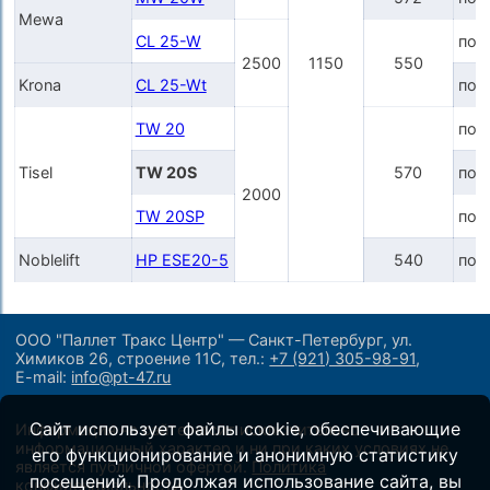
Mewa
CL 25-W
по 
2500
1150
550
Krona
CL 25-Wt
по 
TW 20
по 
Tisel
TW 20S
570
по 
2000
TW 20SP
по 
Noblelift
HP ESE20-5
540
по 
ООО "Паллет Тракс Центр" — Санкт-Петербург, ул.
Химиков 26, строение 11С,
тел.:
+7 (921) 305-98-91
,
E-mail:
info@pt-47.ru
Сайт использует файлы cookie, обеспечивающие
Информация на сайте носит исключительно
информационный характер и ни при каких условиях не
его функционирование и анонимную статистику
является публичной офертой.
Политика
посещений. Продолжая использование сайта, вы
конфиденциальности
.