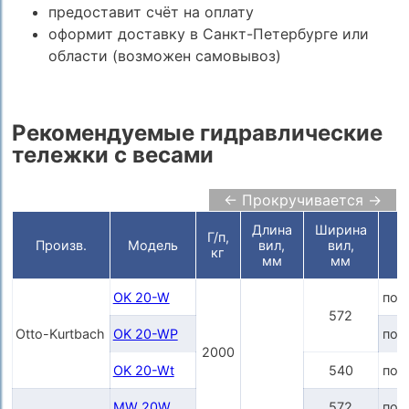
предоставит счёт на оплату
оформит доставку в Санкт-Петербурге или
области (возможен самовывоз)
Рекомендуемые гидравлические
тележки с весами
← Прокручивается →
Длина
Ширина
Г/п,
Ц
Произв.
Модель
вил,
вил,
кг
мм
мм
OK 20-W
по 
572
Otto-Kurtbach
OK 20-WP
по 
2000
OK 20-Wt
540
по 
MW 20W
572
по 