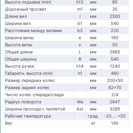
Высота подъема (min)
h13
мм
85
Дорожный просвет
m1
мм
35
Длина вил
l
мм
2500
Ширина вил
b1
мм
540
Расстояние между вилами
b3
мм
220
Ширина вилы
e
мм
160
Высота вилы
s
мм
50
Общая длина
L
мм
2885
Общая ширина
B
мм
540
Высота ручки
h14
мм
1240
Габаритн. высота (min)
h1
мм
460
Размер передних колес
мм
200x50
Размер задних колес
мм
82x70
Число колес спереди/сзади
2/4
Радиус поворота
Wa
мм
2647
Ширина прохода с паллетой
Ast
мм
3285
Рабочая температура
град.
-25 … +50
Вес
кг
140