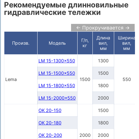
Рекомендуемые длинновильные
гидравлические тележки
← Прокручивается →
Длина
Ширина
Г/п,
Произв.
Модель
вил,
вил,
кг
мм
мм
LM 15-1300x550
1300
LM 15-1500x550
1500
Lema
1500
550
LM 15-1800x550
1800
LM 15-2000x550
2000
OK 20-150
1500
OK 20-180
1800
OK 20-200
2000
2000