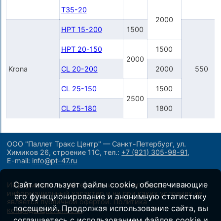
T35-20
2000
HPT 15-200
1500
HPT 20-150
1500
2000
Krona
CL 20-200
2000
550
CL 25-150
1500
2500
CL 25-180
1800
ООО "Паллет Тракс Центр" — Санкт-Петербург, ул.
Химиков 26, строение 11С,
тел.:
+7 (921) 305-98-91
,
E-mail:
info@pt-47.ru
Сайт использует файлы cookie, обеспечивающие
Информация на сайте носит исключительно
информационный характер и ни при каких условиях не
его функционирование и анонимную статистику
является публичной офертой.
Политика
посещений. Продолжая использование сайта, вы
конфиденциальности
.
соглашаетесь с использованием файлов cookie и