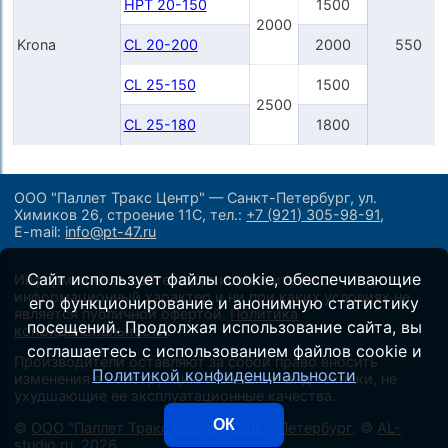
HPT 20-150
1500
2000
Krona
CL 20-200
2000
550
CL 25-150
1500
2500
CL 25-180
1800
ООО "Паллет Тракс Центр" — Санкт-Петербург, ул.
Химиков 26, строение 11С,
тел.:
+7 (921) 305-98-91
,
E-mail:
info@pt-47.ru
Сайт использует файлы cookie, обеспечивающие
Информация на сайте носит исключительно
информационный характер и ни при каких условиях не
его функционирование и анонимную статистику
является публичной офертой.
Политика
посещений. Продолжая использование сайта, вы
конфиденциальности
.
соглашаетесь с использованием файлов cookie и
Производители оставляют за собой право вносить
Политикой конфиденциальности
изменения в конструкцию и внешний вид техники, не
ухудшающие ее эксплуатационные качества.
ОК
©
ООО "Паллет Тракс Центр", Санкт-Петербург
, ©
AL-
studio.ru
, 2026