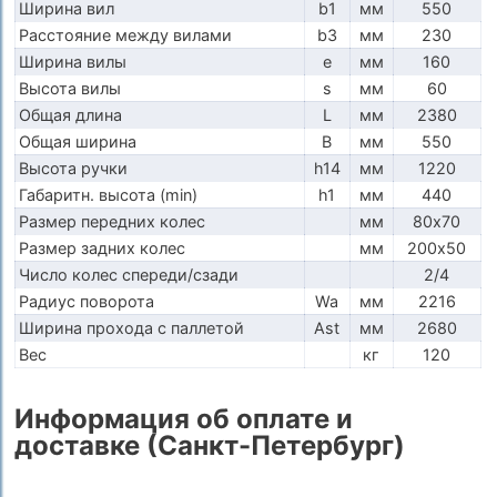
Ширина вил
b1
мм
550
Расстояние между вилами
b3
мм
230
Ширина вилы
e
мм
160
Высота вилы
s
мм
60
Общая длина
L
мм
2380
Общая ширина
B
мм
550
Высота ручки
h14
мм
1220
Габаритн. высота (min)
h1
мм
440
Размер передних колес
мм
80х70
Размер задних колес
мм
200х50
Число колес спереди/сзади
2/4
Радиус поворота
Wa
мм
2216
Ширина прохода с паллетой
Ast
мм
2680
Вес
кг
120
Информация об оплате и
доставке (Санкт-Петербург)