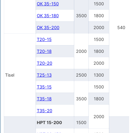
OK 35-150
1500
OK 35-180
3500
1800
OK 35-200
2000
540
T20-15
1500
T20-18
2000
1800
T20-20
2000
Tisel
T25-13
2500
1300
T35-15
1500
T35-18
3500
1800
T35-20
2000
HPT 15-200
1500