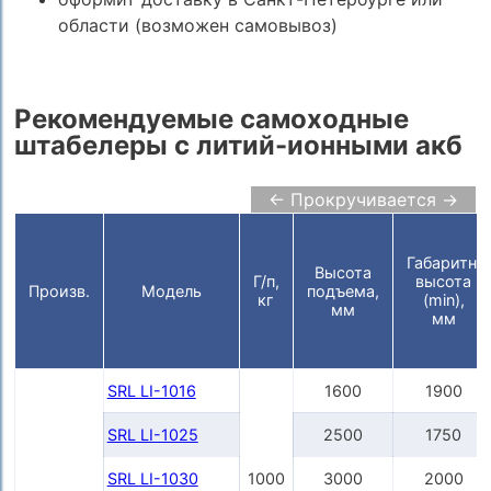
области (возможен самовывоз)
Рекомендуемые самоходные
штабелеры с литий-ионными акб
← Прокручивается →
Габаритн.
Высота
Г/п,
высота
Произв.
Модель
подъема,
кг
(min),
мм
мм
SRL LI-1016
1600
1900
SRL LI-1025
2500
1750
SRL LI-1030
1000
3000
2000