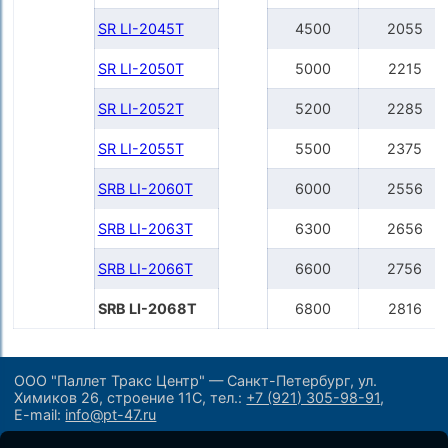
SR LI-2045Т
4500
2055
SR LI-2050Т
5000
2215
SR LI-2052Т
5200
2285
SR LI-2055Т
5500
2375
SRB LI-2060Т
6000
2556
SRB LI-2063Т
6300
2656
SRB LI-2066Т
6600
2756
SRB LI-2068Т
6800
2816
ООО "Паллет Тракс Центр" — Санкт-Петербург, ул.
Химиков 26, строение 11С,
тел.:
+7 (921) 305-98-91
,
E-mail:
info@pt-47.ru