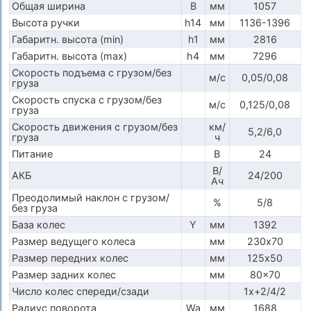
Общая ширина
B
мм
1057
Высота ручки
h14
мм
1136-1396
Габаритн. высота (min)
h1
мм
2816
Габаритн. высота (max)
h4
мм
7296
Скорость подъема с грузом/без
м/с
0,05/0,08
груза
Скорость спуска с грузом/без
м/с
0,125/0,08
груза
Скорость движения с грузом/без
км/
5,2/6,0
груза
ч
Питание
В
24
В/
АКБ
24/200
Ач
Преодолимый наклон с грузом/
%
5/8
без груза
База колес
Y
мм
1392
Размер ведущего колеса
мм
230х70
Размер передних колес
мм
125х50
Размер задних колес
мм
80x70
Число колес спереди/сзади
1x+2/4/2
Радиус поворота
Wa
мм
1688