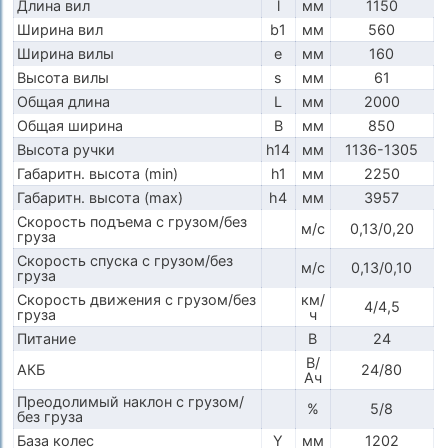
Длина вил
l
мм
1150
Ширина вил
b1
мм
560
Ширина вилы
e
мм
160
Высота вилы
s
мм
61
Общая длина
L
мм
2000
Общая ширина
B
мм
850
Высота ручки
h14
мм
1136-1305
Габаритн. высота (min)
h1
мм
2250
Габаритн. высота (max)
h4
мм
3957
Скорость подъема с грузом/без
м/с
0,13/0,20
груза
Скорость спуска с грузом/без
м/с
0,13/0,10
груза
Скорость движения с грузом/без
км/
4/4,5
груза
ч
Питание
В
24
В/
АКБ
24/80
Ач
Преодолимый наклон с грузом/
%
5/8
без груза
База колес
Y
мм
1202