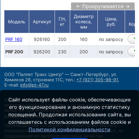
← Прокручивается →
Диаметр
Г/п,
Цена,
Модель
Артикул
колеса,
кг
руб.
Корз
мм
PRF 160
926160
200
160
по запросу
PRF 200
926200
230
200
по запросу
ООО "Паллет Тракс Центр" — Санкт-Петербург, ул.
Химиков 26, строение 11С,
тел.:
+7 (921) 305-98-91
,
E-mail:
info@pt-47.ru
Сайт использует файлы cookie, обеспечивающие
Информация на сайте носит исключительно
информационный характер и ни при каких условиях не
его функционирование и анонимную статистику
является публичной офертой.
Политика
посещений. Продолжая использование сайта, вы
конфиденциальности
.
соглашаетесь с использованием файлов cookie и
Производители оставляют за собой право вносить
Политикой конфиденциальности
изменения в конструкцию и внешний вид техники, не
ухудшающие ее эксплуатационные качества.