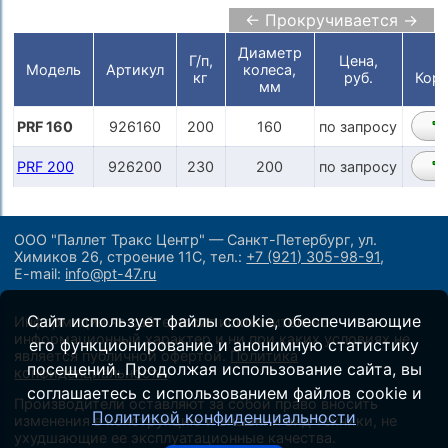
← Прокручивается →
Диаметр
Г/п,
Цена,
Модель
Артикул
колеса,
кг
руб.
Корз
мм
PRF 160
926160
200
160
по запросу
PRF 200
926200
230
200
по запросу
ООО "Паллет Тракс Центр" — Санкт-Петербург, ул.
Химиков 26, строение 11С,
тел.:
+7 (921) 305-98-91
,
E-mail:
info@pt-47.ru
Сайт использует файлы cookie, обеспечивающие
Информация на сайте носит исключительно
информационный характер и ни при каких условиях не
его функционирование и анонимную статистику
является публичной офертой.
Политика
посещений. Продолжая использование сайта, вы
конфиденциальности
.
соглашаетесь с использованием файлов cookie и
Производители оставляют за собой право вносить
Политикой конфиденциальности
изменения в конструкцию и внешний вид техники, не
ухудшающие ее эксплуатационные качества.