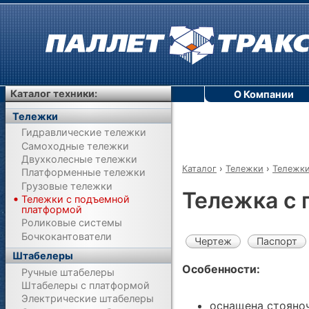
Каталог техники:
О Компании
Тележки
Гидравлические тележки
Самоходные тележки
Двухколесные тележки
Каталог
›
Тележки
›
Тележки
Платформенные тележки
Грузовые тележки
Тележка с
Тележки с подъемной
платформой
Роликовые системы
Бочкокантователи
Чертеж
Паспорт
Штабелеры
Особенности:
Ручные штабелеры
Штабелеры с платформой
Электрические штабелеры
оснащена стояно