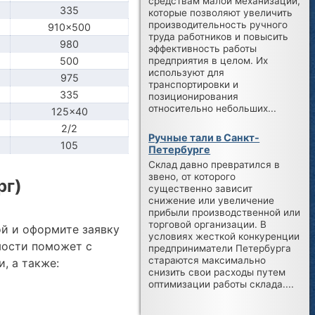
средствам малой механизации,
335
которые позволяют увеличить
производительность ручного
910x500
труда работников и повысить
980
эффективность работы
предприятия в целом. Их
500
используют для
975
транспортировки и
335
позиционирования
относительно небольших...
125x40
2/2
Ручные тали в Санкт-
105
Петербурге
Склад давно превратился в
звено, от которого
рг)
существенно зависит
снижение или увеличение
прибыли производственной или
торговой организации. В
ой и оформите заявку
условиях жесткой конкуренции
мости поможет с
предприниматели Петербурга
стараются максимально
, а также:
снизить свои расходы путем
оптимизации работы склада....