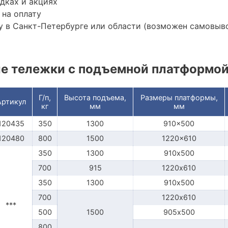
дках и акциях
 на оплату
 в Санкт-Петербурге или области (возможен самовыв
е тележки с подъемной платформо
Г/п,
Высота подъема,
Размеры платформы,
Артикул
кг
мм
мм
120435
350
1300
910x500
120480
800
1500
1220x610
350
1300
910х500
700
915
1220х610
350
1300
910х500
700
1220х610
***
500
1500
905х500
800