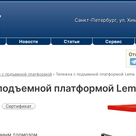
Санкт-Петербург, ул. Хи
Новости
Статьи
Сервис
От
 с подъемной платформой
›
Тележка с подъемной платформой Lema
 подъемной платформой Lem
Сертификат
чным тормозом