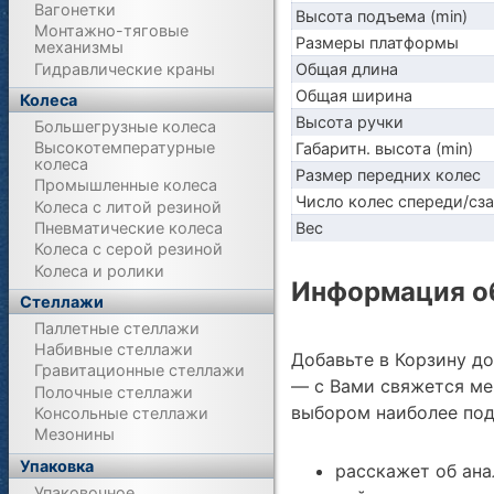
Вагонетки
Высота подъема (min)
Монтажно-тяговые
Размеры платформы
механизмы
Гидравлические краны
Общая длина
Общая ширина
Колеса
Высота ручки
Большегрузные колеса
Высокотемпературные
Габаритн. высота (min)
колеса
Размер передних колес
Промышленные колеса
Число колес спереди/сз
Колеса с литой резиной
Вес
Пневматические колеса
Колеса с серой резиной
Колеса и ролики
Информация об
Стеллажи
Паллетные стеллажи
Набивные стеллажи
Добавьте в Корзину д
Гравитационные стеллажи
— с Вами свяжется ме
Полочные стеллажи
выбором наиболее под
Консольные стеллажи
Мезонины
Упаковка
расскажет об ана
Упаковочное