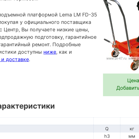
 подъемной платформой Lema LM FD-35
 покупая у официального поставщика
 Центр, Вы получаете низкие цены,
редпродажную подготовку, гарантийное
гарантийный ремонт. Подробные
ристики доступны
ниже
, как и
 и доставке
.
Цена
Добавить
арактеристики
Q
кг
h3
мм