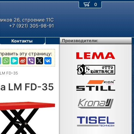
0
миков 26, строение 11С
+7 (921) 305-98-91
Производители:
Контакты
править эту страницу:
 LM FD-35
a LM FD-35