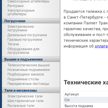
Самоходные штабелеры
Ричтраки
Узкопроходные
Продается тележка с
штабелеры
в Санкт-Петербурге -
Погрузчики
компании Паллет Тракс
Электрические
гарантию качества, п
погрузчики
обслуживание и пост-
Дизельные погрузчики
Газовые погрузчики
технические характе
Тягачи
информация об
оплате
Оборудование для
погрузчиков
Вышки и подъемники
Телескопические вышки
Ножничные подъемники
Подборщики заказов
Подъемные столы
Технические х
Передвижные лестницы
Тали и механизмы
Артикул
Электрические тали
Г/п
Шестеренчатые тали
Рычажные тали
Высота подъема