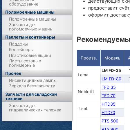
действующих ски
оборудование
предоставит счёт
Поломоечные машины
оформит доставку
Поломоечные машины
Запчасти для
поломоечных машин
Паллеты и контейнеры
Рекомендуемы
Поддоны
Контейнеры
Пластиковые ящики
Произв.
Модель
Листы сотовые
полимерные
LM FD-35
Прочее
Lema
LM FD-80
Инсектицидные лампы
Зеркала безопасности
TFD 35
Noblelift
Запчасти для складской
TFD 70
техники
HTD35
Запчасти для
Tisel
гидравлических тележек
HTD70
PTS 500
PTS 800