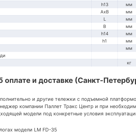
h13
мм
AxB
мм
L
мм
B
мм
h14
мм
h1
мм
мм
ади
кг
 оплате и доставке (Санкт-Петербу
ополнительно и другие тележки с подъемной платформ
неджер компании Паллет Тракс Центр и при необходи
ходящей модели под конкретные условия эксплуатации
логах модели LM FD-35