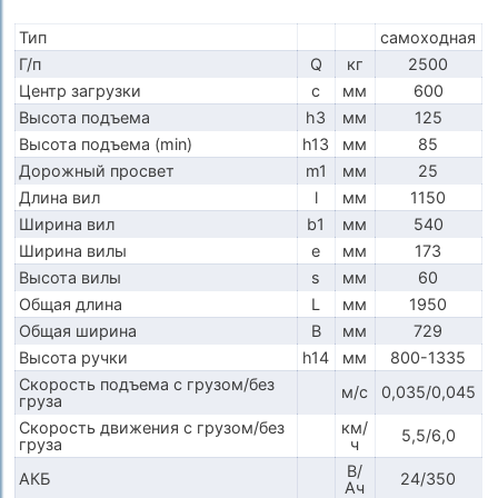
Тип
самоходная
Г/п
Q
кг
2500
Центр загрузки
c
мм
600
Высота подъема
h3
мм
125
Высота подъема (min)
h13
мм
85
Дорожный просвет
m1
мм
25
Длина вил
l
мм
1150
Ширина вил
b1
мм
540
Ширина вилы
e
мм
173
Высота вилы
s
мм
60
Общая длина
L
мм
1950
Общая ширина
B
мм
729
Высота ручки
h14
мм
800-1335
Скорость подъема с грузом/без
м/с
0,035/0,045
груза
Скорость движения с грузом/без
км/
5,5/6,0
груза
ч
В/
АКБ
24/350
Ач