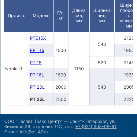
Ширин
Длина
Ширина
проход
Г/п,
Произв.
Модель
вил,
вил,
с
кг
мм
мм
паллето
мм
PTE15X
2120
540
EPT 15
1500
1950
PT 15
520
2145
Noblelift
1150
PT 16L
1600
1935
PT 20L
2000
540
2005
PT 25L
2500
2225
ООО "Паллет Тракс Центр" — Санкт-Петербург, ул.
Химиков 26, строение 11С,
тел.:
+7 (921) 305-98-91
,
E-mail:
info@pt-47.ru