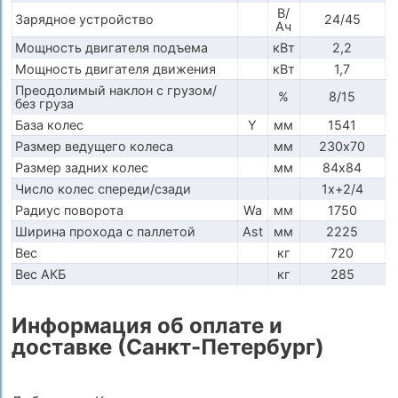
В/
Зарядное устройство
24/45
Ач
Мощность двигателя подъема
кВт
2,2
Мощность двигателя движения
кВт
1,7
Преодолимый наклон с грузом/
%
8/15
без груза
База колес
Y
мм
1541
Размер ведущего колеса
мм
230х70
Размер задних колес
мм
84х84
Число колес спереди/сзади
1x+2/4
Радиус поворота
Wa
мм
1750
Ширина прохода с паллетой
Ast
мм
2225
Вес
кг
720
Вес АКБ
кг
285
Информация об оплате и
доставке (Санкт-Петербург)