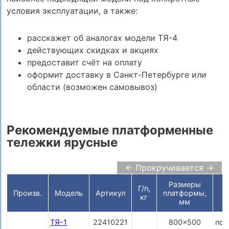
условия эксплуатации, а также:
расскажет об аналогах модели ТЯ-4
действующих скидках и акциях
предоставит счёт на оплату
оформит доставку в Санкт-Петербурге или
области (возможен самовывоз)
Рекомендуемые платформенные
тележки ярусные
← Прокручивается →
Размеры
Г/п,
Произв.
Модель
Артикул
платформы,
кг
мм
ТЯ-1
22410221
800x500
по 