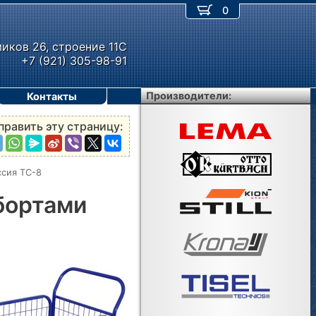
0
миков 26, строение 11С
+7 (921) 305-98-91
Производители:
Контакты
править эту страницу:
ссия ТС-8
бортами