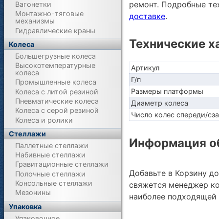
ремонт. Подробные те
Вагонетки
Монтажно-тяговые
доставке
.
механизмы
Гидравлические краны
Технические х
Колеса
Большегрузные колеса
Высокотемпературные
Артикул
колеса
Г/п
Промышленные колеса
Размеры платформы
Колеса с литой резиной
Пневматические колеса
Диаметр колеса
Колеса с серой резиной
Число колес спереди/сз
Колеса и ролики
Стеллажи
Информация об
Паллетные стеллажи
Набивные стеллажи
Гравитационные стеллажи
Добавьте в Корзину д
Полочные стеллажи
Консольные стеллажи
свяжется менеджер ко
Мезонины
наиболее подходящей 
Упаковка
Упаковочное