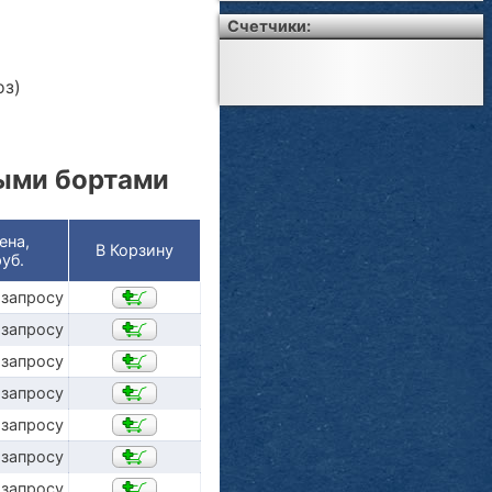
Счетчики:
оз)
ыми бортами
ена,
В Корзину
руб.
 запросу
 запросу
 запросу
 запросу
 запросу
 запросу
 запросу