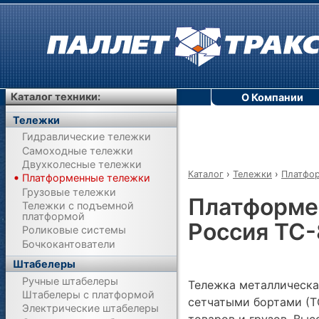
Каталог техники:
О Компании
Тележки
Гидравлические тележки
Самоходные тележки
Двухколесные тележки
Каталог
›
Тележки
›
Платфо
Платформенные тележки
Грузовые тележки
Платформе
Тележки с подъемной
платформой
Россия ТС-
Роликовые системы
Бочкокантователи
Штабелеры
Ручные штабелеры
Тележка металлическа
Штабелеры с платформой
сетчатыми бортами (Т
Электрические штабелеры
товаров и грузов. Выс