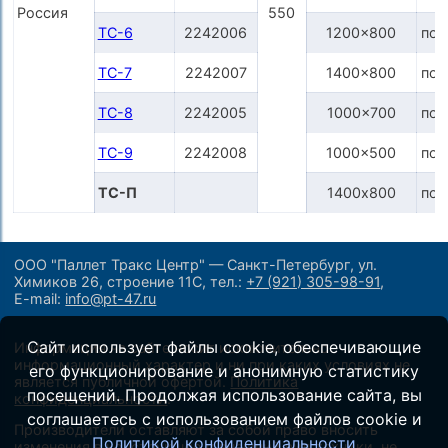
Россия
550
ТС-6
2242006
1200x800
по 
ТС-7
2242007
1400x800
по 
ТС-8
2242005
1000x700
по 
ТС-9
2242008
1000x500
по 
ТС-П
1400х800
по 
ООО "Паллет Тракс Центр" — Санкт-Петербург, ул.
Химиков 26, строение 11С,
тел.:
+7 (921) 305-98-91
,
E-mail:
info@pt-47.ru
Сайт использует файлы cookie, обеспечивающие
Информация на сайте носит исключительно
информационный характер и ни при каких условиях не
его функционирование и анонимную статистику
является публичной офертой.
Политика
посещений. Продолжая использование сайта, вы
конфиденциальности
.
соглашаетесь с использованием файлов cookie и
Производители оставляют за собой право вносить
Политикой конфиденциальности
изменения в конструкцию и внешний вид техники, не