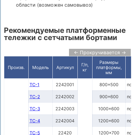
области (возможен самовывоз)
Рекомендуемые платформенные
тележки с сетчатыми бортами
← Прокручивается →
Размеры
Г/п,
Произв.
Модель
Артикул
платформы,
кг
мм
ТС-1
2242001
800x500
по 
ТС-2
2242002
900x600
по 
ТС-3
2242003
1000x600
по 
ТС-4
2242004
1200x600
по 
ТС-5
22420
1200x700
по 