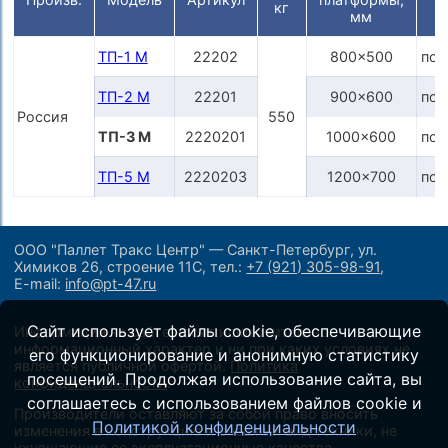
кг
мм
ТП-1 M
22202
800x500
по 
ТП-2 M
22201
900x600
по 
Россия
550
ТП-3 M
2220201
1000x600
по 
ТП-5 M
2220203
1200x700
по 
ООО "Паллет Тракс Центр" — Санкт-Петербург, ул.
Химиков 26, строение 11С,
тел.:
+7 (921) 305-98-91
,
E-mail:
info@pt-47.ru
Сайт использует файлы cookie, обеспечивающие
Информация на сайте носит исключительно
информационный характер и ни при каких условиях не
его функционирование и анонимную статистику
является публичной офертой.
Политика
посещений. Продолжая использование сайта, вы
конфиденциальности
.
соглашаетесь с использованием файлов cookie и
Производители оставляют за собой право вносить
Политикой конфиденциальности
изменения в конструкцию и внешний вид техники, не
ухудшающие ее эксплуатационные качества.