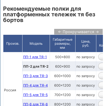
Рекомендуемые полки для
платформенных тележек тя без
бортов
← Прокручивается →
Габаритные
Цена,
Произв.
Модель
размеры,
руб.
Кор
мм
ПП-1 для ТЯ-1
500x800
по запросу
ПП-2 для ТЯ-2
600x900
по запросу
ПП-3 для ТЯ-3
600x1000
по запросу
ПП-4 для ТЯ-4
600x1200
по запросу
Россия
ПП-5 для ТЯ-5
700x1200
по запросу
ПП-6 для ТЯ-6
800x1200
по запросу