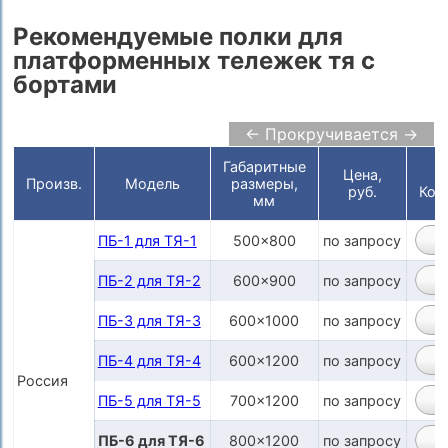
Рекомендуемые полки для
платформенных тележек тя с
бортами
← Прокручивается →
Габаритные
Цена,
Произв.
Модель
размеры,
руб.
Кор
мм
ПБ-1 для ТЯ-1
500x800
по запросу
ПБ-2 для ТЯ-2
600x900
по запросу
ПБ-3 для ТЯ-3
600x1000
по запросу
ПБ-4 для ТЯ-4
600x1200
по запросу
Россия
ПБ-5 для ТЯ-5
700x1200
по запросу
ПБ-6 для ТЯ-6
800x1200
по запросу