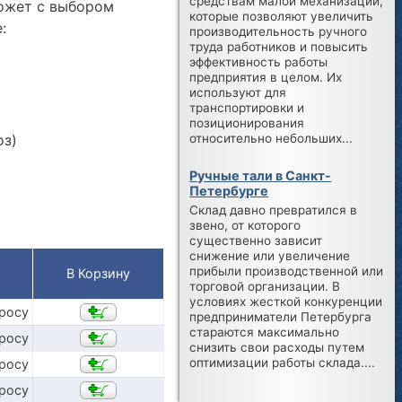
средствам малой механизации,
ожет с выбором
которые позволяют увеличить
:
производительность ручного
труда работников и повысить
эффективность работы
предприятия в целом. Их
используют для
транспортировки и
позиционирования
относительно небольших...
оз)
Ручные тали в Санкт-
Петербурге
Склад давно превратился в
звено, от которого
существенно зависит
снижение или увеличение
прибыли производственной или
В Корзину
торговой организации. В
условиях жесткой конкуренции
просу
предприниматели Петербурга
стараются максимально
просу
снизить свои расходы путем
оптимизации работы склада....
просу
просу