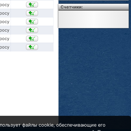
просу
Счетчики:
просу
просу
просу
просу
просу
пользует файлы cookie, обеспечивающие его