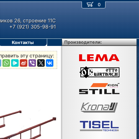
0
миков 26, строение 11С
+7 (921) 305-98-91
Производители:
Контакты
править эту страницу: