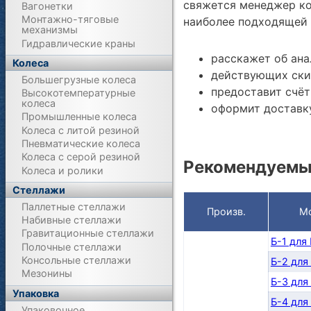
свяжется менеджер ко
Вагонетки
Монтажно-тяговые
наиболее подходящей 
механизмы
Гидравлические краны
расскажет об ана
Колеса
действующих ски
Большегрузные колеса
предоставит счёт
Высокотемпературные
колеса
оформит доставку
Промышленные колеса
Колеса с литой резиной
Пневматические колеса
Колеса с серой резиной
Рекомендуемы
Колеса и ролики
Стеллажи
Паллетные стеллажи
Произв.
М
Набивные стеллажи
Гравитационные стеллажи
Б-1 для
Полочные стеллажи
Консольные стеллажи
Б-2 для
Мезонины
Б-3 для
Упаковка
Б-4 для
Упаковочное