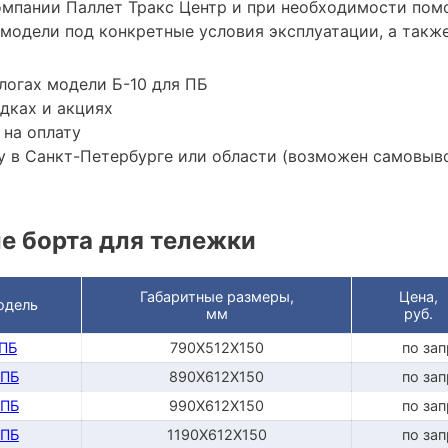
мпании Паллет Тракс Центр и при необходимости пом
модели под конкретные условия эксплуатации, а также
логах модели Б-10 для ПБ
дках и акциях
 на оплату
 в Санкт-Петербурге или области (возможен самовыв
е борта для тележки
Габаритные размеры,
Цена,
одель
мм
руб.
 ПБ
790Х512Х150
по за
 ПБ
890Х612Х150
по за
 ПБ
990Х612Х150
по за
 ПБ
1190Х612Х150
по за