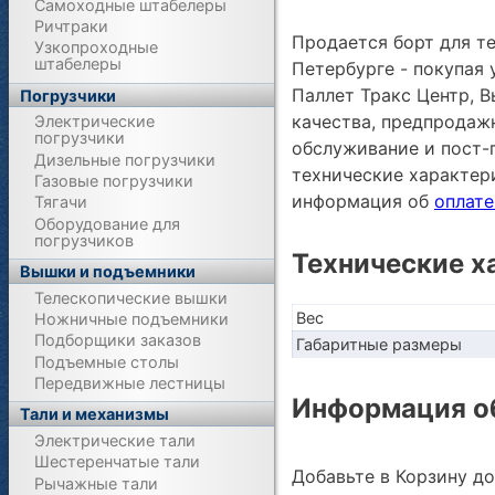
Самоходные штабелеры
Ричтраки
Продается борт для те
Узкопроходные
штабелеры
Петербурге - покупая
Паллет Тракс Центр, В
Погрузчики
качества, предпродаж
Электрические
погрузчики
обслуживание и пост-
Дизельные погрузчики
технические характе
Газовые погрузчики
информация об
оплате
Тягачи
Оборудование для
погрузчиков
Технические х
Вышки и подъемники
Телескопические вышки
Вес
Ножничные подъемники
Подборщики заказов
Габаритные размеры
Подъемные столы
Передвижные лестницы
Информация об
Тали и механизмы
Электрические тали
Шестеренчатые тали
Добавьте в Корзину д
Рычажные тали