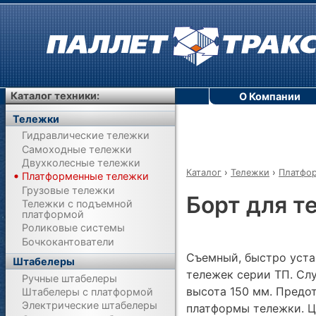
Каталог техники:
О Компании
Тележки
Гидравлические тележки
Самоходные тележки
Двухколесные тележки
Каталог
›
Тележки
›
Платфо
Платформенные тележки
Грузовые тележки
Борт для т
Тележки с подъемной
платформой
Роликовые системы
Бочкокантователи
Съемный, быстро уста
Штабелеры
тележек серии ТП. Сл
Ручные штабелеры
высота 150 мм. Предо
Штабелеры с платформой
Электрические штабелеры
платформы тележки. Ц