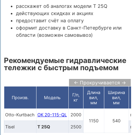
расскажет об аналогах модели T 25Q
действующих скидках и акциях
предоставит счёт на оплату
оформит доставку в Санкт-Петербурге или
области (возможен самовывоз)
Рекомендуемые гидравлические
тележки с быстрым подъемом
← Прокручивается →
Длина
Ширина
Г/п,
Произв.
Модель
вил,
вил,
кг
мм
мм
Otto-Kurtbach
OK 20-115-QL
2000
п
1150
540
Tisel
T 25Q
2500
п