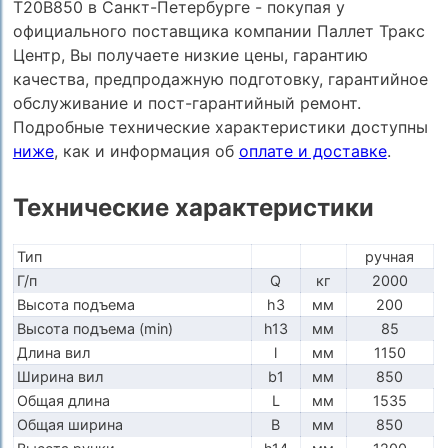
T20B850 в Санкт-Петербурге - покупая у
официального поставщика компании Паллет Тракс
Центр, Вы получаете низкие цены, гарантию
качества, предпродажную подготовку, гарантийное
обслуживание и пост-гарантийный ремонт.
Подробные технические характеристики доступны
ниже
, как и информация об
оплате и доставке
.
Технические характеристики
Тип
ручная
Г/п
Q
кг
2000
Высота подъема
h3
мм
200
Высота подъема (min)
h13
мм
85
Длина вил
l
мм
1150
Ширина вил
b1
мм
850
Общая длина
L
мм
1535
Общая ширина
B
мм
850