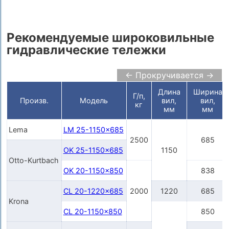
Рекомендуемые широковильные
гидравлические тележки
← Прокручивается →
Длина
Ширина
Г/п,
Произв.
Модель
вил,
вил,
кг
мм
мм
Lema
LM 25-1150x685
2500
685
OK 25-1150x685
1150
Otto-Kurtbach
OK 20-1150x850
838
CL 20-1220x685
2000
1220
685
Krona
CL 20-1150x850
850