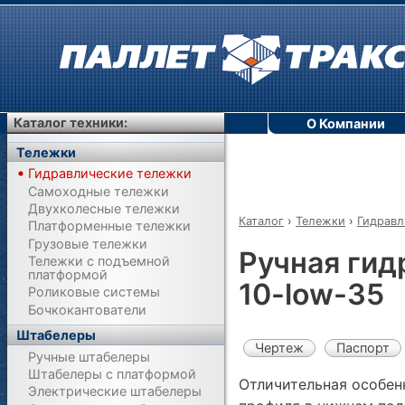
Каталог техники:
О Компании
Тележки
Гидравлические тележки
Самоходные тележки
Двухколесные тележки
Каталог
›
Тележки
›
Гидравл
Платформенные тележки
Грузовые тележки
Ручная гид
Тележки с подъемной
платформой
10-low-35
Роликовые системы
Бочкокантователи
Штабелеры
Чертеж
Паспорт
Ручные штабелеры
Штабелеры с платформой
Отличительная особен
Электрические штабелеры