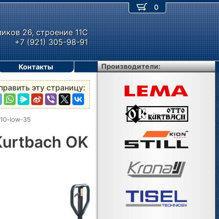
0
миков 26, строение 11С
+7 (921) 305-98-91
Производители:
Контакты
править эту страницу:
 10-low-35
Kurtbach OK