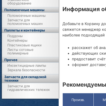
оборудование
Информация об
Поломоечные машины
Поломоечные машины
Запчасти для
Добавьте в Корзину д
поломоечных машин
свяжется менеджер ко
Паллеты и контейнеры
наиболее подходящей 
Поддоны
Контейнеры
Пластиковые ящики
расскажет об ана
Листы сотовые
действующих ски
полимерные
предоставит счёт
Прочее
оформит доставку
Инсектицидные лампы
Зеркала безопасности
Запчасти для складской
техники
Рекомендуемы
Запчасти для
гидравлических тележек
Произв.
М