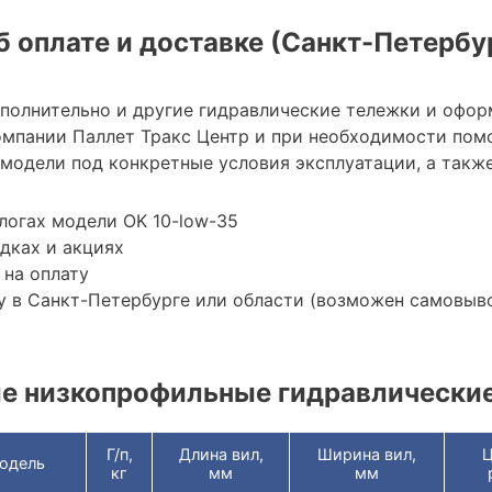
 оплате и доставке (Санкт-Петербу
ополнительно и другие гидравлические тележки и офор
мпании Паллет Тракс Центр и при необходимости пом
модели под конкретные условия эксплуатации, а также
логах модели OK 10-low-35
дках и акциях
 на оплату
 в Санкт-Петербурге или области (возможен самовыв
е низкопрофильные гидравлически
Г/п,
Длина вил,
Ширина вил,
Ц
одель
кг
мм
мм