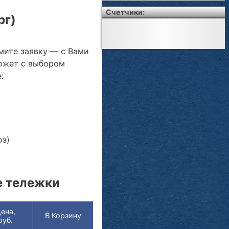
Счетчики:
рг)
мите заявку — с Вами
ожет с выбором
:
оз)
е тележки
ена,
В Корзину
руб.