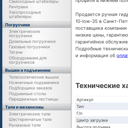
профиля в нижнем пол
Самоходные штабелеры
Ричтраки
Узкопроходные
Продается ручная гид
штабелеры
10-low-35 в Санкт-Пет
Погрузчики
поставщика компании 
Электрические
низкие цены, гарантию
погрузчики
Дизельные погрузчики
гарантийное обслужив
Газовые погрузчики
Подробные техническ
Тягачи
и информация об
опла
Оборудование для
погрузчиков
Вышки и подъемники
Телескопические вышки
Ножничные подъемники
Технические х
Подборщики заказов
Подъемные столы
Передвижные лестницы
Артикул
Тип
Тали и механизмы
Г/п
Электрические тали
Шестеренчатые тали
Центр загрузки
Рычажные тали
Высота подъема