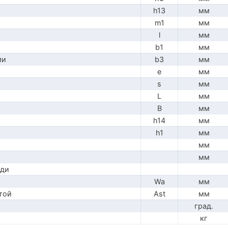
h13
мм
m1
мм
l
мм
b1
мм
ми
b3
мм
e
мм
s
мм
L
мм
B
мм
h14
мм
h1
мм
мм
мм
ади
Wa
мм
той
Ast
мм
град.
кг