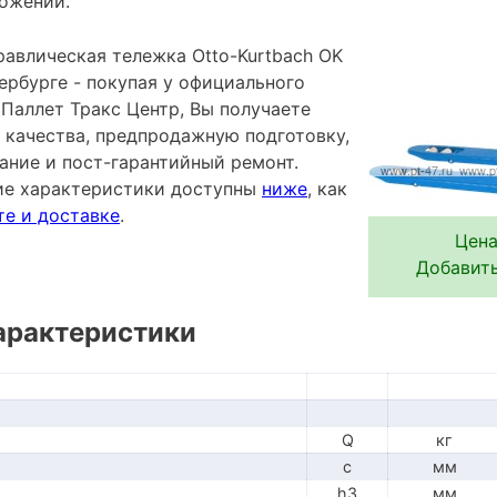
ожении.
равлическая тележка Otto-Kurtbach OK
ербурге - покупая у официального
Паллет Тракс Центр, Вы получаете
 качества, предпродажную подготовку,
ание и пост-гарантийный ремонт.
ие характеристики доступны
ниже
, как
те и доставке
.
Цена
Добавить
арактеристики
Q
кг
c
мм
h3
мм