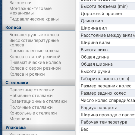
Вагонетки
Высота подъема (min)
Монтажно-тяговые
механизмы
Дорожный просвет
Гидравлические краны
Длина вил
Колеса
Ширина вил
Большегрузные колеса
Расстояние между вила
Высокотемпературные
Ширина вилы
колеса
Высота вилы
Промышленные колеса
Колеса с литой резиной
Общая длина
Пневматические колеса
Общая ширина
Колеса с серой резиной
Высота ручки
Колеса и ролики
Габаритн. высота (min)
Стеллажи
Размер передних колес
Паллетные стеллажи
Размер задних колес
Набивные стеллажи
Число колес спереди/сз
Гравитационные стеллажи
Полочные стеллажи
Радиус поворота
Консольные стеллажи
Ширина прохода с палле
Мезонины
Рабочая температура
Упаковка
Вес
Упаковочное