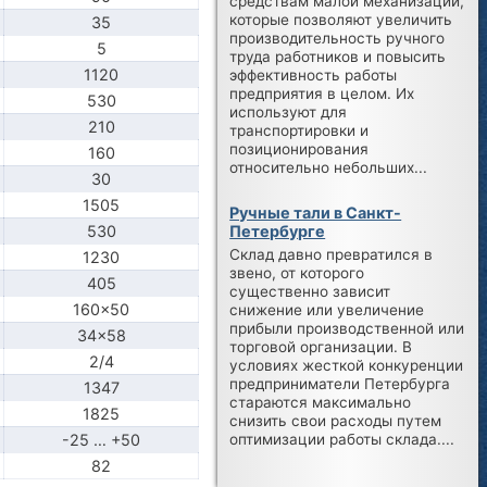
средствам малой механизации,
которые позволяют увеличить
35
производительность ручного
5
труда работников и повысить
1120
эффективность работы
предприятия в целом. Их
530
используют для
210
транспортировки и
позиционирования
160
относительно небольших...
30
1505
Ручные тали в Санкт-
Петербурге
530
Склад давно превратился в
1230
звено, от которого
405
существенно зависит
160x50
снижение или увеличение
прибыли производственной или
34x58
торговой организации. В
2/4
условиях жесткой конкуренции
предприниматели Петербурга
1347
стараются максимально
1825
снизить свои расходы путем
-25 … +50
оптимизации работы склада....
82