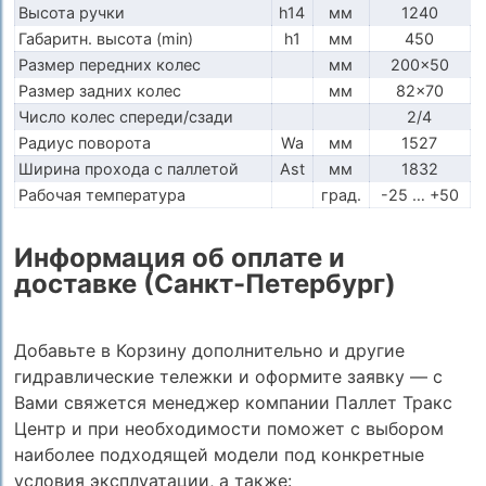
Высота ручки
h14
мм
1240
Габаритн. высота (min)
h1
мм
450
Размер передних колес
мм
200x50
Размер задних колес
мм
82x70
Число колес спереди/сзади
2/4
Радиус поворота
Wa
мм
1527
Ширина прохода с паллетой
Ast
мм
1832
Рабочая температура
град.
-25 … +50
Информация об оплате и
доставке (Санкт-Петербург)
Добавьте в Корзину дополнительно и другие
гидравлические тележки и оформите заявку — с
Вами свяжется менеджер компании Паллет Тракс
Центр и при необходимости поможет с выбором
наиболее подходящей модели под конкретные
условия эксплуатации, а также: