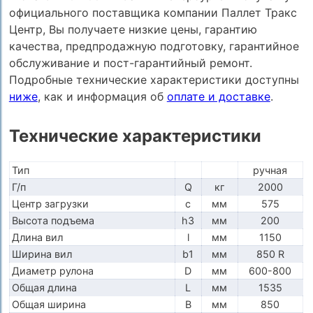
официального поставщика компании Паллет Тракс
Центр, Вы получаете низкие цены, гарантию
качества, предпродажную подготовку, гарантийное
обслуживание и пост-гарантийный ремонт.
Подробные технические характеристики доступны
ниже
, как и информация об
оплате и доставке
.
Технические характеристики
Тип
ручная
Г/п
Q
кг
2000
Центр загрузки
c
мм
575
Высота подъема
h3
мм
200
Длина вил
l
мм
1150
Ширина вил
b1
мм
850 R
Диаметр рулона
D
мм
600-800
Общая длина
L
мм
1535
Общая ширина
B
мм
850