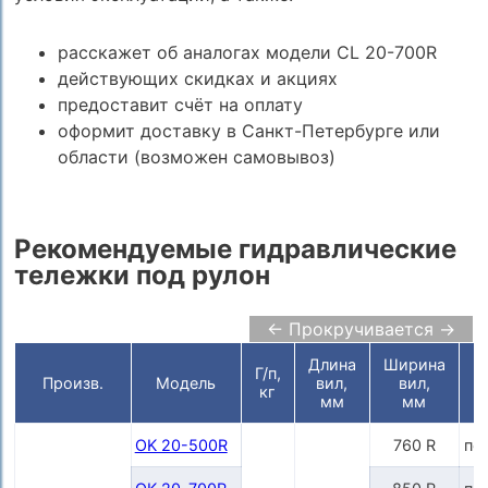
расскажет об аналогах модели CL 20-700R
действующих скидках и акциях
предоставит счёт на оплату
оформит доставку в Санкт-Петербурге или
области (возможен самовывоз)
Рекомендуемые гидравлические
тележки под рулон
← Прокручивается →
Длина
Ширина
Г/п,
Произв.
Модель
вил,
вил,
кг
мм
мм
OK 20-500R
760 R
по