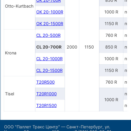
OK 20-700R
850 R
по
Otto-Kurtbach
OK 20-1000R
1000 R
по
OK 20-1500R
1150 R
по
CL 20-500R
760 R
по
CL 20-700R
2000
1150
850 R
по
Krona
CL 20-1000R
1000 R
по
CL 20-1500R
1150 R
по
T20R500
760 R
по
Tisel
T20R1000
по
1000 R
T20R1500
по
ООО "Паллет Тракс Центр" — Санкт-Петербург, ул.