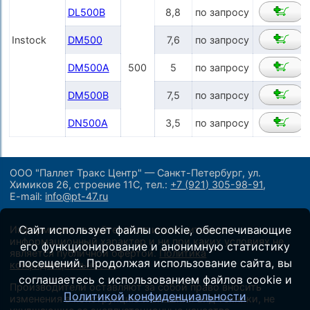
DL500B
8,8
по запросу
Instock
DM500
7,6
по запросу
DM500A
500
5
по запросу
DM500B
7,5
по запросу
DN500A
3,5
по запросу
ООО "Паллет Тракс Центр" — Санкт-Петербург, ул.
Химиков 26, строение 11С,
тел.:
+7 (921) 305-98-91
,
E-mail:
info@pt-47.ru
Сайт использует файлы cookie, обеспечивающие
Информация на сайте носит исключительно
информационный характер и ни при каких условиях не
его функционирование и анонимную статистику
является публичной офертой.
Политика
посещений. Продолжая использование сайта, вы
конфиденциальности
.
соглашаетесь с использованием файлов cookie и
Производители оставляют за собой право вносить
Политикой конфиденциальности
изменения в конструкцию и внешний вид техники, не