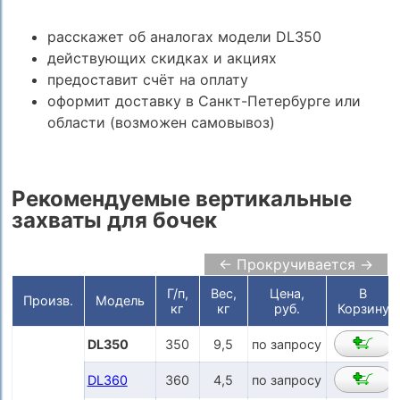
расскажет об аналогах модели DL350
действующих скидках и акциях
предоставит счёт на оплату
оформит доставку в Санкт-Петербурге или
области (возможен самовывоз)
Рекомендуемые вертикальные
захваты для бочек
← Прокручивается →
Г/п,
Вес,
Цена,
В
Произв.
Модель
кг
кг
руб.
Корзину
DL350
350
9,5
по запросу
DL360
360
4,5
по запросу