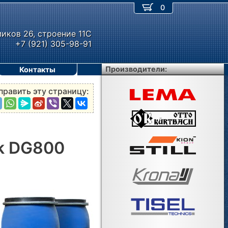
0
миков 26, строение 11С
+7 (921) 305-98-91
Производители:
Контакты
править эту страницу:
ck DG800