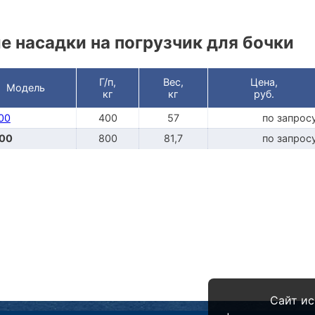
 насадки на погрузчик для бочки
Г/п,
Вес,
Цена,
Модель
кг
кг
руб.
00
400
57
по запрос
00
800
81,7
по запрос
Сайт ис