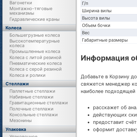
Вагонетки
Г/п
Монтажно-тяговые
Ширина вилы
механизмы
Высота вилы
Гидравлические краны
Объем бочки
Колеса
Вес
Большегрузные колеса
Габаритные размеры
Высокотемпературные
колеса
Промышленные колеса
Информация об
Колеса с литой резиной
Пневматические колеса
Колеса с серой резиной
Колеса и ролики
Добавьте в Корзину д
свяжется менеджер ко
Стеллажи
наиболее подходящей 
Паллетные стеллажи
Набивные стеллажи
Гравитационные стеллажи
расскажет об ан
Полочные стеллажи
действующих ски
Консольные стеллажи
Мезонины
предоставит счёт
оформит доставку
Упаковка
Упаковочное