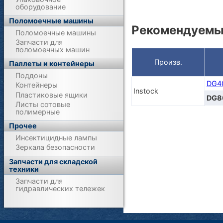
оборудование
Поломоечные машины
Рекомендуемые
Поломоечные машины
Запчасти для
поломоечных машин
Произв.
Паллеты и контейнеры
Поддоны
DG4
Контейнеры
Instock
Пластиковые ящики
DG8
Листы сотовые
полимерные
Прочее
Инсектицидные лампы
Зеркала безопасности
Запчасти для складской
техники
Запчасти для
гидравлических тележек