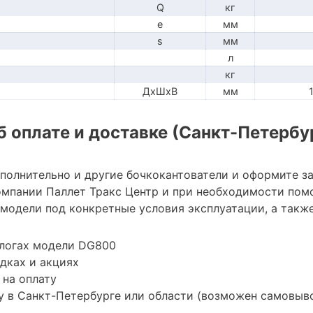
Q
кг
e
мм
s
мм
л
кг
ДхШхВ
мм
 оплате и доставке (Санкт-Петербу
ополнительно и другие бочкокантователи и оформите з
мпании Паллет Тракс Центр и при необходимости пом
модели под конкретные условия эксплуатации, а также
алогах модели DG800
дках и акциях
 на оплату
 в Санкт-Петербурге или области (возможен самовыв