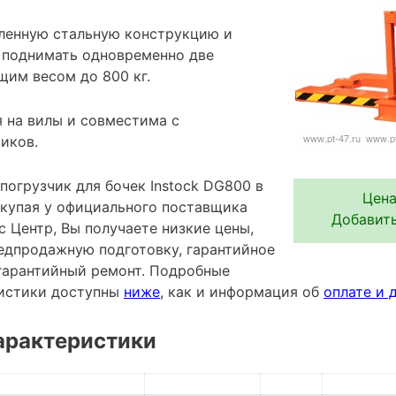
ленную стальную конструкцию и
 поднимать одновременно две
щим весом до 800 кг.
я на вилы и совместима с
иков.
погрузчик для бочек Instock DG800 в
Цена
окупая у официального поставщика
Добавить
 Центр, Вы получаете низкие цены,
редпродажную подготовку, гарантийное
гарантийный ремонт. Подробные
ристики доступны
ниже
, как и информация об
оплате и 
арактеристики