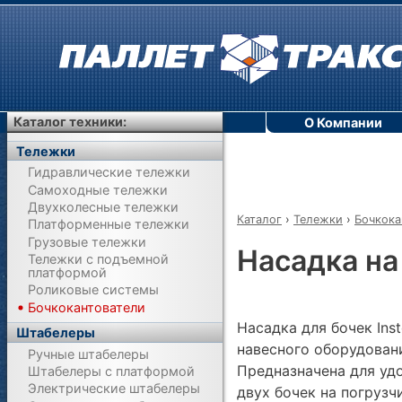
Каталог техники:
О Компании
Тележки
Гидравлические тележки
Самоходные тележки
Двухколесные тележки
Каталог
›
Тележки
›
Бочкока
Платформенные тележки
Грузовые тележки
Насадка на
Тележки с подъемной
платформой
Роликовые системы
Бочкокантователи
Насадка для бочек Ins
Штабелеры
навесного оборудован
Ручные штабелеры
Предназначена для уд
Штабелеры с платформой
Электрические штабелеры
двух бочек на погрузч