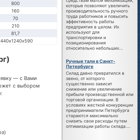
средствам малой механизации,
800
которые позволяют увеличить
160
производительность ручного
труда работников и повысить
70
эффективность работы
210
предприятия в целом. Их
используют для
81,7
транспортировки и
1440х1240х590
позиционирования
относительно небольших...
рг)
Ручные тали в Санкт-
Петербурге
Склад давно превратился в
аявку — с Вами
звено, от которого
существенно зависит
ожет с выбором
снижение или увеличение
:
прибыли производственной или
торговой организации. В
условиях жесткой конкуренции
предприниматели Петербурга
стараются максимально
снизить свои расходы путем
оптимизации работы склада....
оз)