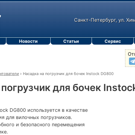
Санкт-Петербург, ул. Хи
Новости
Статьи
Сервис
От
нтователи
›
Насадка на погрузчик для бочек Instock DG800
 погрузчик для бочек Insto
tock DG800 используется в качестве
ия для вилочных погрузчиков.
обного и безопасного перемещения
ике.