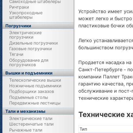
Самоходные штабелеры
Ричтраки
Устройство имеет уси
Узкопроходные
штабелеры
может легко и быстро
пластиковые бочки об
Погрузчики
Электрические
погрузчики
Легко устанавливаетс
Дизельные погрузчики
большинством погрузч
Газовые погрузчики
Тягачи
Оборудование для
Продается насадка на 
погрузчиков
Санкт-Петербурге - п
Вышки и подъемники
компании Паллет Тракс
Телескопические вышки
гарантию качества, п
Ножничные подъемники
обслуживание и пост-
Подборщики заказов
Подъемные столы
технические характе
Передвижные лестницы
Тали и механизмы
Технические х
Электрические тали
Шестеренчатые тали
Тип
Рычажные тали