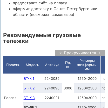
предоставит счёт на оплату
оформит доставку в Санкт-Петербурге или
области (возможен самовывоз)
Рекомендуемые грузовые
тележки
← Прокручивается →
Размеры
Г/п,
Произв.
Модель
Артикул
платформы,
кг
мм
БТ-К 1
2240089
1250x2000
по 
БТ-К 2
2240090
3000
1250x2500
по 
Россия
БТ-К 3
2240091
1250x3000
по 
БТ-5К 1
1250х3000
по 