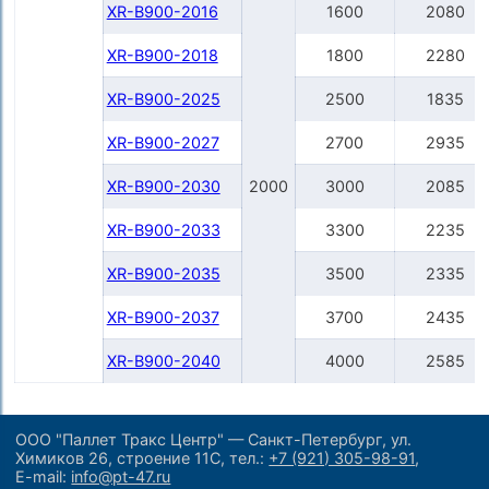
XR-B900-2016
1600
2080
XR-B900-2018
1800
2280
XR-B900-2025
2500
1835
XR-B900-2027
2700
2935
XR-B900-2030
2000
3000
2085
XR-B900-2033
3300
2235
XR-B900-2035
3500
2335
XR-B900-2037
3700
2435
XR-B900-2040
4000
2585
ООО "Паллет Тракс Центр" — Санкт-Петербург, ул.
Химиков 26, строение 11С,
тел.:
+7 (921) 305-98-91
,
E-mail:
info@pt-47.ru