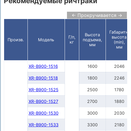
Рекомендуемые ричтраки
← Прокручивается →
Габаритн.
Высота
Г/п,
высота
Произв.
Модель
подъема,
кг
(min),
мм
мм
XR-B900-1516
1600
2046
XR-B900-1518
1800
2246
XR-B900-1525
2500
1780
XR-B900-1527
2700
1880
XR-B900-1530
3000
2030
XR-B900-1533
3300
2180