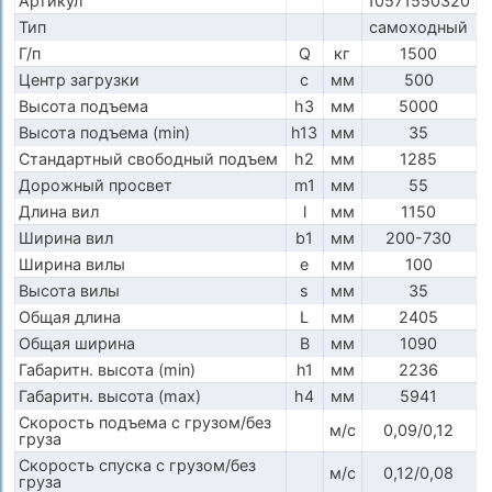
Артикул
10571550320
Тип
самоходный
Г/п
Q
кг
1500
Центр загрузки
c
мм
500
Высота подъема
h3
мм
5000
Высота подъема (min)
h13
мм
35
Стандартный свободный подъем
h2
мм
1285
Дорожный просвет
m1
мм
55
Длина вил
l
мм
1150
Ширина вил
b1
мм
200-730
Ширина вилы
e
мм
100
Высота вилы
s
мм
35
Общая длина
L
мм
2405
Общая ширина
B
мм
1090
Габаритн. высота (min)
h1
мм
2236
Габаритн. высота (max)
h4
мм
5941
Скорость подъема с грузом/без
м/с
0,09/0,12
груза
Скорость спуска с грузом/без
м/с
0,12/0,08
груза