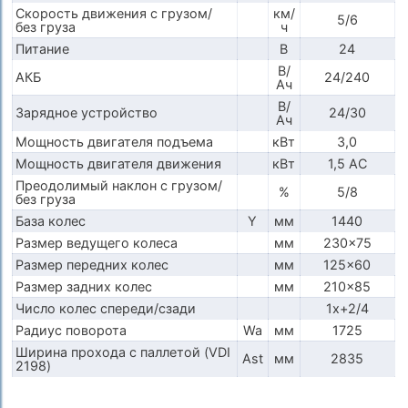
Скорость движения с грузом/
км/
5/6
без груза
ч
Питание
В
24
В/
АКБ
24/240
Ач
В/
Зарядное устройство
24/30
Ач
Мощность двигателя подъема
кВт
3,0
Мощность двигателя движения
кВт
1,5 АС
Преодолимый наклон с грузом/
%
5/8
без груза
База колес
Y
мм
1440
Размер ведущего колеса
мм
230x75
Размер передних колес
мм
125x60
Размер задних колес
мм
210x85
Число колес спереди/сзади
1x+2/4
Радиус поворота
Wa
мм
1725
Ширина прохода с паллетой (VDI
Ast
мм
2835
2198)