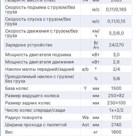
Скорость подъема с грузом/без
м/с
0,11/0,165
груза
Скорость спуска с грузом/без
м/с
0,11/0,10
груза
Скорость движения с грузом/без
км/
5,5/6,0
груза
ч
В/
Зарядное устройство
24/270
Ач
Мощность двигателя подъема
кВт
3,0
Мощность двигателя движения
кВт
2,6
Наклон мачты передний/задний
a/b
°
2/4
Преодолимый наклон с грузом/
%
5/8
без груза
База колес
Y
мм
1500
Размер ведущего колеса
мм
250x82
Размер задних колес
мм
230x100
Число колес спереди/сзади
1x+2/2
Радиус поворота
Wa
мм
1720
Ширина прохода с паллетой
Ast
мм
2740
Вес
кг
1800