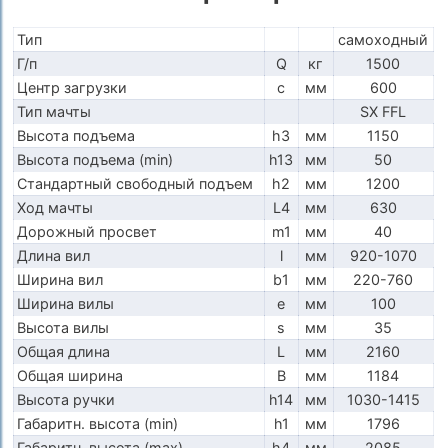
Тип
самоходный
Г/п
Q
кг
1500
Центр загрузки
c
мм
600
Тип мачты
SX FFL
Высота подъема
h3
мм
1150
Высота подъема (min)
h13
мм
50
Стандартный свободный подъем
h2
мм
1200
Ход мачты
L4
мм
630
Дорожный просвет
m1
мм
40
Длина вил
l
мм
920-1070
Ширина вил
b1
мм
220-760
Ширина вилы
e
мм
100
Высота вилы
s
мм
35
Общая длина
L
мм
2160
Общая ширина
B
мм
1184
Высота ручки
h14
мм
1030-1415
Габаритн. высота (min)
h1
мм
1796
Габаритн. высота (max)
h4
мм
2085