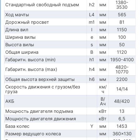
1380-
Стандартный свободный подъем
h2
мм
3530
Ход мачты
L4
мм
565
Дорожный просвет
m1
мм
81
Длина вил
l
мм
1150
Ширина вилы
e
мм
100
Высота вилы
s
мм
50
Общая ширина
B
мм
1120
Габаритн. высота (min)
h1
мм
1950-4100
4820-
Габаритн. высота (max)
h4
мм
10770
Общая высота верхней защиты
h6
мм
2200
Скорость движения с грузом/без
км/
14/14
груза
ч
В/
АКБ
48/420
Ач
Мощность двигателя подъема
кВт
13
Мощность двигателя движения
кВт
6,5
База колес
Y
мм
1453
Размер ведущего колеса
мм
360x130