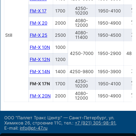
1
4250-
4
FM-X 17
1700
1950-4100
10200
1
4080-
4
FM-X 20
2000
1950-4900
12000
1
4080-
4
Still
FM-X 25
2500
1950-4500
11400
1
FM-X 10N
1000
4250-7000
1950-2900
481
FM-X 12N
1200
4
FM-X 14N
1400
4250-9800
1950-3900
1
4250-
4
FM-X 17N
1700
1950-4100
10200
1
4080-
4
FM-X 20N
2000
1950-4900
12000
1
ООО "Паллет Тракс Центр" — Санкт-Петербург, ул.
Химиков 26, строение 11С,
тел.:
+7 (921) 305-98-91
,
E-mail:
info@pt-47.ru