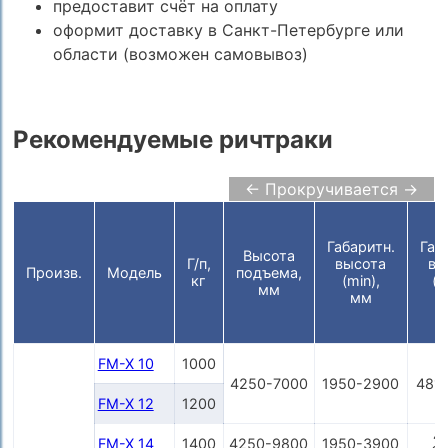
предоставит счёт на оплату
оформит доставку в Санкт-Петербурге или
области (возможен самовывоз)
Рекомендуемые ричтраки
← Прокручивается →
Габаритн.
Габ
Высота
Г/п,
высота
вы
Произв.
Модель
подъема,
кг
(min),
(m
мм
мм
FM-X 10
1000
4250-7000
1950-2900
481
FM-X 12
1200
4
FM-X 14
1400
4250-9800
1950-3900