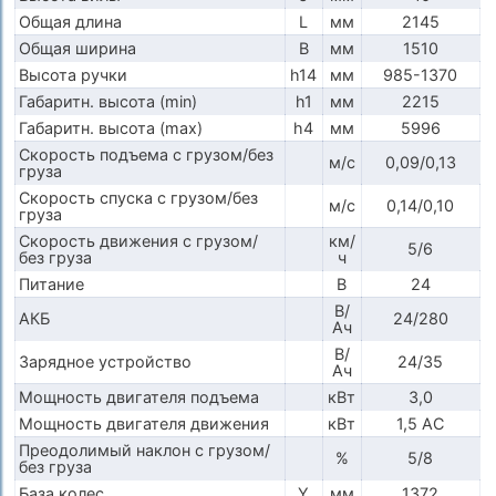
Общая длина
L
мм
2145
Общая ширина
B
мм
1510
Высота ручки
h14
мм
985-1370
Габаритн. высота (min)
h1
мм
2215
Габаритн. высота (max)
h4
мм
5996
Скорость подъема с грузом/без
м/с
0,09/0,13
груза
Скорость спуска с грузом/без
м/с
0,14/0,10
груза
Скорость движения с грузом/
км/
5/6
без груза
ч
Питание
В
24
В/
АКБ
24/280
Ач
В/
Зарядное устройство
24/35
Ач
Мощность двигателя подъема
кВт
3,0
Мощность двигателя движения
кВт
1,5 AC
Преодолимый наклон с грузом/
%
5/8
без груза
База колес
Y
мм
1372