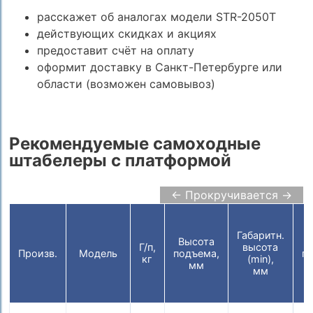
расскажет об аналогах модели STR-2050T
действующих скидках и акциях
предоставит счёт на оплату
оформит доставку в Санкт-Петербурге или
области (возможен самовывоз)
Рекомендуемые самоходные
штабелеры с платформой
← Прокручивается →
Ш
п
Габаритн.
Высота
Г/п,
высота
Произв.
Модель
подъема,
п
кг
(min),
мм
мм