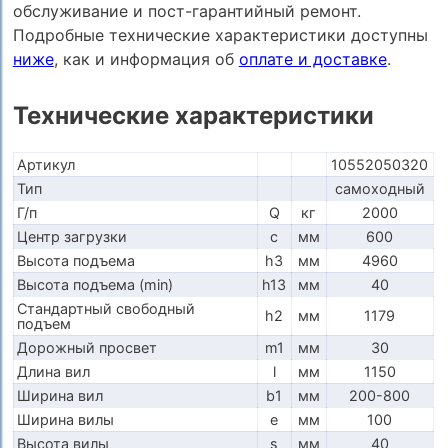
обслуживание и пост-гарантийный ремонт.
Подробные технические характеристики доступны
ниже
, как и информация об
оплате и доставке
.
Технические характеристики
Артикул
10552050320
Тип
самоходный
Г/п
Q
кг
2000
Центр загрузки
c
мм
600
Высота подъема
h3
мм
4960
Высота подъема (min)
h13
мм
40
Стандартный свободный
h2
мм
1179
подъем
Дорожный просвет
m1
мм
30
Длина вил
l
мм
1150
Ширина вил
b1
мм
200-800
Ширина вилы
e
мм
100
Высота вилы
s
мм
40