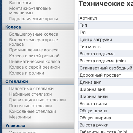
Технические х
Вагонетки
Монтажно-тяговые
механизмы
Артикул
Гидравлические краны
Тип
Колеса
Г/п
Большегрузные колеса
Центр загрузки
Высокотемпературные
колеса
Тип мачты
Промышленные колеса
Высота подъема
Колеса с литой резиной
Высота подъема (min)
Пневматические колеса
Колеса с серой резиной
Стандартный свободный
Колеса и ролики
Дорожный просвет
Стеллажи
Длина вил
Паллетные стеллажи
Ширина вил
Набивные стеллажи
Ширина вилы
Гравитационные стеллажи
Высота вилы
Полочные стеллажи
Общая длина
Консольные стеллажи
Мезонины
Общая ширина
Высота ручки
Упаковка
Габаритн. высота (min)
Упаковочное