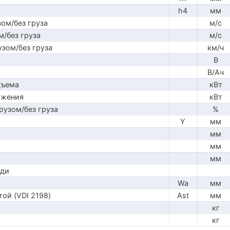
h4
мм
ом/без груза
м/с
м/без груза
м/с
узом/без груза
км/ч
В
В/Ач
дъема
кВт
ижения
кВт
рузом/без груза
%
Y
мм
мм
мм
мм
ади
Wa
мм
ой (VDI 2198)
Ast
мм
кг
кг