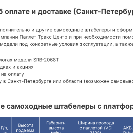
 оплате и доставке (Санкт-Петербу
ополнительно и другие самоходные штабелеры и оформ
мпании Паллет Тракс Центр и при необходимости пом
модели под конкретные условия эксплуатации, а также
логах модели SRB-2068T
дках и акциях
 на оплату
 в Санкт-Петербурге или области (возможен самовыв
е самоходные штабелеры с платфо
Габаритн.
Ширина прохода
Высота
Г/п,
высота
с паллетой (VDI
АКБ,
подъема,
кг
(min),
2198),
В/Ач