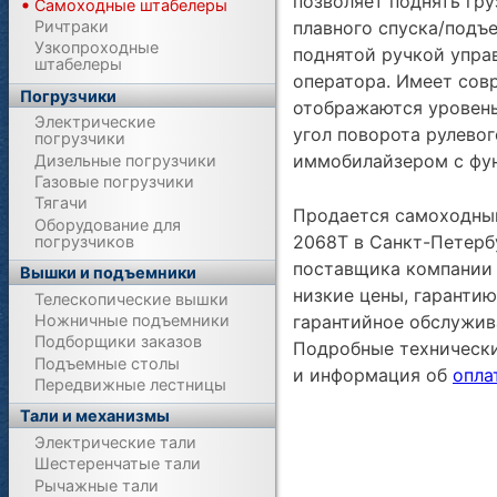
позволяет поднять гру
Самоходные штабелеры
плавного спуска/подъе
Ричтраки
Узкопроходные
поднятой ручкой упра
штабелеры
оператора. Имеет сов
Погрузчики
отображаются уровень
Электрические
угол поворота рулево
погрузчики
иммобилайзером с фун
Дизельные погрузчики
Газовые погрузчики
Тягачи
Продается самоходный
Оборудование для
2068T в Санкт-Петерб
погрузчиков
поставщика компании 
Вышки и подъемники
низкие цены, гарантию
Телескопические вышки
Ножничные подъемники
гарантийное обслужив
Подборщики заказов
Подробные техническ
Подъемные столы
и информация об
опла
Передвижные лестницы
Тали и механизмы
Электрические тали
Шестеренчатые тали
Рычажные тали