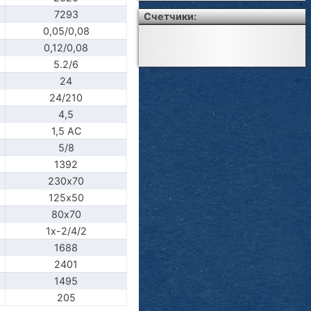
7293
Счетчики:
0,05/0,08
0,12/0,08
5.2/6
24
24/210
4,5
1,5 АС
5/8
1392
230х70
125х50
80х70
1х-2/4/2
1688
2401
1495
205