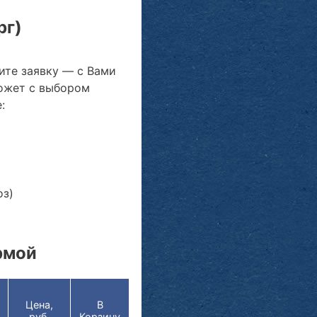
рг)
ите заявку — с Вами
ожет с выбором
:
оз)
рмой
Цена,
В
руб.
Корзину