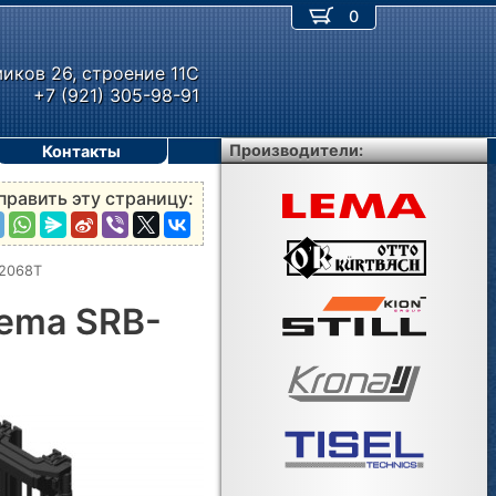
0
миков 26, строение 11С
+7 (921) 305-98-91
Производители:
Контакты
править эту страницу:
-2068T
ema SRB-