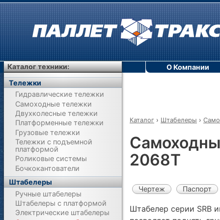
Каталог техники:
О Компании
Тележки
Гидравлические тележки
Самоходные тележки
Двухколесные тележки
Каталог
›
Штабелеры
›
Само
Платформенные тележки
Грузовые тележки
Самоходны
Тележки с подъемной
платформой
2068T
Роликовые системы
Бочкокантователи
Штабелеры
Чертеж
Паспорт
Ручные штабелеры
Штабелеры с платформой
Штабелер серии SRB и
Электрические штабелеры