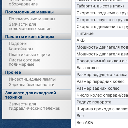
оборудование
Габаритн. высота (max)
Поломоечные машины
Скорость подъема с груз
Поломоечные машины
Скорость спуска с грузо
Запчасти для
Скорость движения с гр
поломоечных машин
Питание
Паллеты и контейнеры
АКБ
Поддоны
Мощность двигателя по
Контейнеры
Мощность двигателя дв
Пластиковые ящики
Листы сотовые
Преодолимый наклон с г
полимерные
База колес
Прочее
Размер ведущего колеса
Инсектицидные лампы
Размер передних колес
Зеркала безопасности
Размер задних колес
Запчасти для складской
Число колес спереди/сз
техники
Радиус поворота
Запчасти для
гидравлических тележек
Ширина прохода с паллет
Вес
Вес АКБ