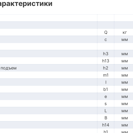
арактеристики
Q
кг
c
мм
h3
мм
h13
мм
 подъем
h2
мм
m1
мм
l
мм
b1
мм
e
мм
s
мм
L
мм
B
мм
h14
мм
h1
мм