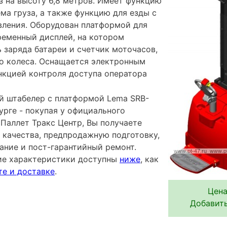
з на высоту 6,8 метров. Имеет функцию
ма груза, а также функцию для езды с
вления. Оборудован платформой для
ременный дисплей, на котором
 заряда батареи и счетчик моточасов,
го колеса. Оснащается электронным
кцией контроля доступа оператора
 штабелер с платформой Lema SRB-
урге - покупая у официального
Паллет Тракс Центр, Вы получаете
 качества, предпродажную подготовку,
ание и пост-гарантийный ремонт.
ие характеристики доступны
ниже
, как
те и доставке
.
Цена
Добавить