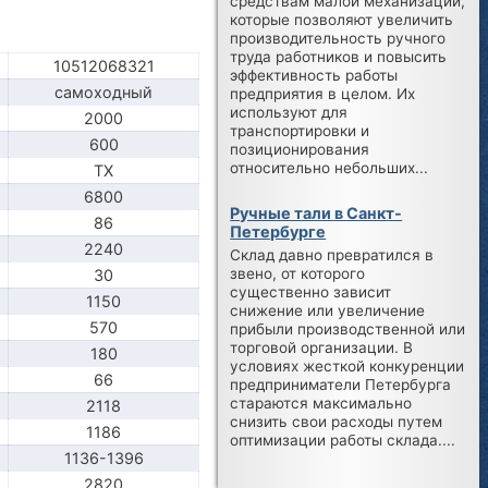
средствам малой механизации,
которые позволяют увеличить
производительность ручного
труда работников и повысить
10512068321
эффективность работы
самоходный
предприятия в целом. Их
используют для
2000
транспортировки и
600
позиционирования
относительно небольших...
TX
6800
Ручные тали в Санкт-
86
Петербурге
2240
Склад давно превратился в
звено, от которого
30
существенно зависит
1150
снижение или увеличение
570
прибыли производственной или
торговой организации. В
180
условиях жесткой конкуренции
66
предприниматели Петербурга
стараются максимально
2118
снизить свои расходы путем
1186
оптимизации работы склада....
1136-1396
2820