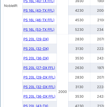
PS 16L (40-TX FFL)
3930
1908
Noblelift
PS 16L (43-TX FFL)
4230
2008
PS 16L (46-TX FFL)
4530
2108
PS 16L (53-TX FFL)
5230
2343
PS 20L (29-DX)
2830
2078
PS 20L (32-DX)
3130
2228
PS 20L (36-DX)
3530
2428
PS 20L (27-DX FFL)
2630
1978
PS 20L (29-DX FFL)
2830
2078
PS 20L (32-DX FFL)
3130
2228
2000
PS 20L (36-DX FFL)
3530
2428
PS 20L (43-TX)
4230
2128