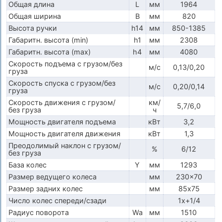
Общая длина
L
мм
1964
Общая ширина
B
мм
820
Высота ручки
h14
мм
850-1385
Габаритн. высота (min)
h1
мм
2308
Габаритн. высота (max)
h4
мм
4080
Скорость подъема с грузом/без
м/с
0,13/0,20
груза
Скорость спуска с грузом/без
м/с
0,20/0,14
груза
Скорость движения с грузом/
км/
5,7/6,0
без груза
ч
Мощность двигателя подъема
кВт
3,2
Мощность двигателя движения
кВт
1,3
Преодолимый наклон с грузом/
%
6/12
без груза
База колес
Y
мм
1293
Размер ведущего колеса
мм
230x70
Размер задних колес
мм
85х75
Число колес спереди/сзади
1x+1/4
Радиус поворота
Wa
мм
1510