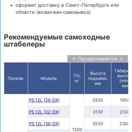
оформит доставку в Санкт-Петербурге или
области (возможен самовывоз)
Рекомендуемые самоходные
штабелеры
← Прокручивается →
Габарит
Высота
Г/п,
высот
Произв.
Модель
подъема,
кг
(min),
мм
мм
PS 12L (29-DX)
2830
1958
PS 12L (32-DX)
3130
2108
PS 12L (36-DX)
3530
2308
1200