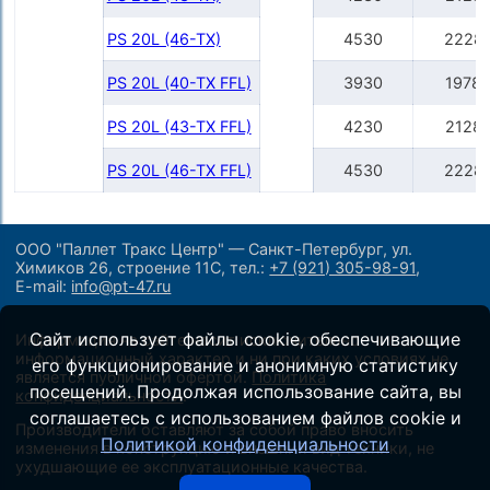
PS 20L (46-TX)
4530
2228
PS 20L (40-TX FFL)
3930
1978
PS 20L (43-TX FFL)
4230
2128
PS 20L (46-TX FFL)
4530
2228
ООО "Паллет Тракс Центр" — Санкт-Петербург, ул.
Химиков 26, строение 11С,
тел.:
+7 (921) 305-98-91
,
E-mail:
info@pt-47.ru
Сайт использует файлы cookie, обеспечивающие
Информация на сайте носит исключительно
информационный характер и ни при каких условиях не
его функционирование и анонимную статистику
является публичной офертой.
Политика
посещений. Продолжая использование сайта, вы
конфиденциальности
.
соглашаетесь с использованием файлов cookie и
Производители оставляют за собой право вносить
Политикой конфиденциальности
изменения в конструкцию и внешний вид техники, не
ухудшающие ее эксплуатационные качества.