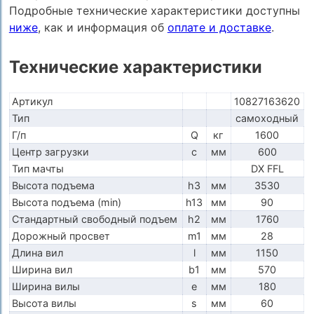
Подробные технические характеристики доступны
ниже
, как и информация об
оплате и доставке
.
Технические характеристики
Артикул
10827163620
Тип
самоходный
Г/п
Q
кг
1600
Центр загрузки
c
мм
600
Тип мачты
DX FFL
Высота подъема
h3
мм
3530
Высота подъема (min)
h13
мм
90
Стандартный свободный подъем
h2
мм
1760
Дорожный просвет
m1
мм
28
Длина вил
l
мм
1150
Ширина вил
b1
мм
570
Ширина вилы
e
мм
180
Высота вилы
s
мм
60