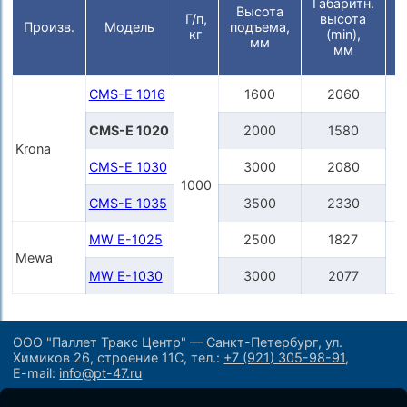
Габаритн.
Высота
Ш
Г/п,
высота
Произв.
Модель
подъема,
кг
(min),
мм
мм
CMS-E 1016
1600
2060
CMS-E 1020
2000
1580
Krona
3
CMS-E 1030
3000
2080
1000
CMS-E 1035
3500
2330
MW E-1025
2500
1827
Mewa
3
MW E-1030
3000
2077
ООО "Паллет Тракс Центр" — Санкт-Петербург, ул.
Химиков 26, строение 11С,
тел.:
+7 (921) 305-98-91
,
E-mail:
info@pt-47.ru