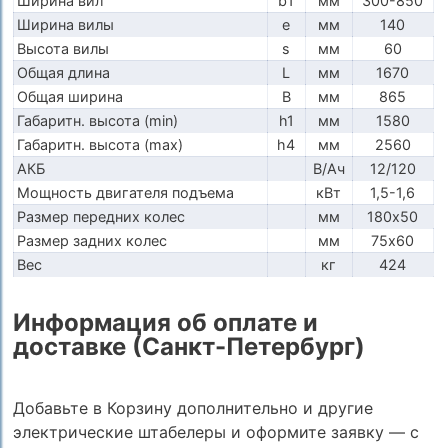
Ширина вил
b1
мм
300-850
Ширина вилы
e
мм
140
Высота вилы
s
мм
60
Общая длина
L
мм
1670
Общая ширина
B
мм
865
Габаритн. высота (min)
h1
мм
1580
Габаритн. высота (max)
h4
мм
2560
АКБ
В/Ач
12/120
Мощность двигателя подъема
кВт
1,5-1,6
Размер передних колес
мм
180х50
Размер задних колес
мм
75х60
Вес
кг
424
Информация об оплате и
доставке (Санкт-Петербург)
Добавьте в Корзину дополнительно и другие
электрические штабелеры и оформите заявку — с