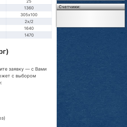
25
Счетчики:
1360
305х100
2x/2
1640
1470
рг)
ите заявку — с Вами
ожет с выбором
:
оз)