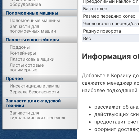
Преодолимый наклон с г
оборудование
База колес
Поломоечные машины
Размер передних колес
Поломоечные машины
Число колес спереди/сз
Запчасти для
поломоечных машин
Радиус поворота
Вес
Паллеты и контейнеры
Поддоны
Контейнеры
Информация об
Пластиковые ящики
Листы сотовые
полимерные
Добавьте в Корзину д
Прочее
свяжется менеджер ко
Инсектицидные лампы
наиболее подходящей 
Зеркала безопасности
Запчасти для складской
техники
расскажет об ан
Запчасти для
действующих ски
гидравлических тележек
предоставит счёт
оформит доставку