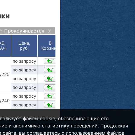
ики
← Прокручивается →
КБ,
Цена,
В
/Ач
руб.
Корзину
по запросу
по запросу
/225
по запросу
по запросу
по запросу
/240
по запросу
пользует файлы cookie, обеспечивающие его
ние и анонимную статистику посещений. Продолжая
 сайта, вы соглашаетесь с использованием файлов