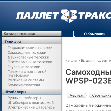
Каталог техники:
О Компании
Тележки
Гидравлические тележки
Самоходные тележки
Двухколесные тележки
Каталог
›
Вышки и подъемн
Платформенные тележки
Грузовые тележки
Самоходны
Тележки с подъемной
платформой
WPSP-023B
Роликовые системы
Бочкокантователи
Штабелеры
Чертеж
Сертифик
Ручные штабелеры
Штабелеры с платформой
Самоходный ножничны
Электрические штабелеры