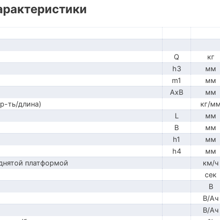
арактеристики
Q
кг
h3
мм
m1
мм
AxB
мм
р-ть/длина)
кг/м
L
мм
B
мм
h1
мм
h4
мм
днятой платформой
км/ч
сек
В
В/Ач
В/Ач