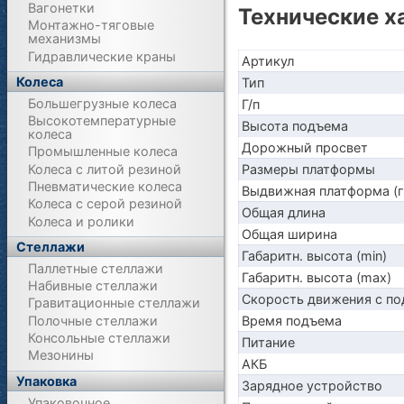
Вагонетки
Технические х
Монтажно-тяговые
механизмы
Гидравлические краны
Артикул
Колеса
Тип
Большегрузные колеса
Г/п
Высокотемпературные
Высота подъема
колеса
Дорожный просвет
Промышленные колеса
Колеса с литой резиной
Размеры платформы
Пневматические колеса
Выдвижная платформа (г
Колеса с серой резиной
Общая длина
Колеса и ролики
Общая ширина
Стеллажи
Габаритн. высота (min)
Паллетные стеллажи
Габаритн. высота (max)
Набивные стеллажи
Скорость движения с по
Гравитационные стеллажи
Полочные стеллажи
Время подъема
Консольные стеллажи
Питание
Мезонины
АКБ
Упаковка
Зарядное устройство
Упаковочное