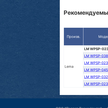
Рекомендуемы
Произв.
Моде
LM WPSP-023
LM WPSP-038
LM WPSP-023
Lema
LM WPSP-045
LM WPSP-032
LM WPSP-023