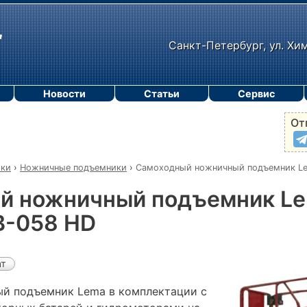
Санкт-Петербург, ул. Хи
Новости
Статьи
Сервис
От
ики
›
Ножничные подъемники
›
Самоходный ножничный подъемник L
й ножничный подъемник L
-058 HD
ат
й подъемник Lema в комплектации с