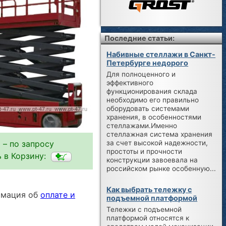
Последние статьи:
Набивные стеллажи в Санкт-
Петербурге недорого
Для полноценного и
эффективного
функционирования склада
необходимо его правильно
оборудовать системами
хранения, в особенностями
стеллажами.Именно
стеллажная система хранения
за счет высокой надежности,
 – по запросу
простоты и прочности
 в Корзину:
конструкции завоевала на
российском рынке особенную...
Как выбрать тележку с
ормация об
оплате и
подъемной платформой
Тележки с подъемной
платформой относятся к