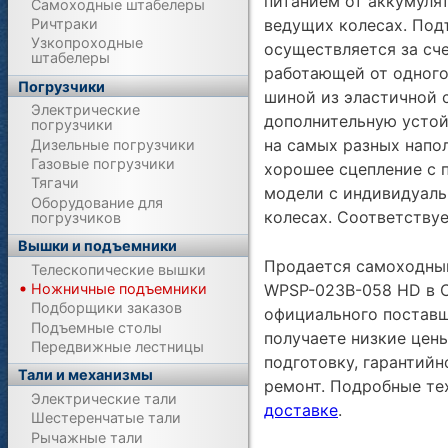
питанием от аккумуля
Самоходные штабелеры
ведущих колесах. По
Ричтраки
Узкопроходные
осуществляется за сч
штабелеры
работающей от одного
Погрузчики
шиной из эластичной 
Электрические
дополнительную устой
погрузчики
на самых разных напо
Дизельные погрузчики
Газовые погрузчики
хорошее сцепление с 
Тягачи
модели с индивидуаль
Оборудование для
колесах. Соответствуе
погрузчиков
Вышки и подъемники
Продается самоходны
Телескопические вышки
Ножничные подъемники
WPSP-023B-058 HD в С
Подборщики заказов
официального поставщ
Подъемные столы
получаете низкие цен
Передвижные лестницы
подготовку, гарантий
Тали и механизмы
ремонт. Подробные те
Электрические тали
доставке
.
Шестеренчатые тали
Рычажные тали