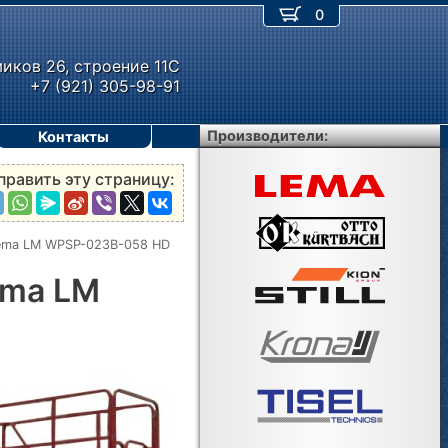
0
миков 26, строение 11С
+7 (921) 305-98-91
Производители:
Контакты
править эту страницу:
ema LM WPSP-023B-058 HD
ema LM