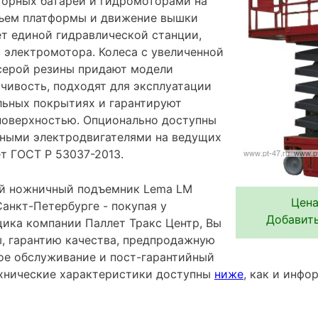
торных батарей и гидромоторами на
дъем платформы и движение вышки
ет единой гидравлической станции,
 электромотора. Колеса с увеличенной
серой резины придают модели
чивость, подходят для эксплуатации
льных покрытиях и гарантируют
поверхностью. Опционально доступны
ными электродвигателями на ведущих
т ГОСТ Р 53037-2013.
й ножничный подъемник Lema LM
Цена
анкт-Петербурге - покупая у
Добавить
ика компании Паллет Тракс Центр, Вы
ы, гарантию качества, предпродажную
ное обслуживание и пост-гарантийный
хнические характеристики доступны
ниже
, как и инф