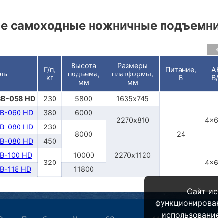
е самоходные ножничные подъемн
Высота
Размеры
Г/п,
Питание,
А
ль
подъема,
платформы,
кг
В
В
мм
мм
B-058 HD
230
5800
1635х745
B-060 HD
380
6000
2270х810
4x6
B-080 HD
230
8000
24
B-080 HD
450
B-100 HD
10000
2270х1120
320
4x6
B-118 HD
11800
Сайт ис
функционирова
использование