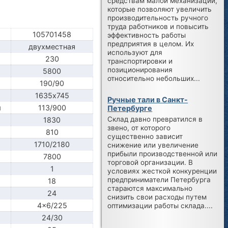
средствам малой механизации,
которые позволяют увеличить
производительность ручного
труда работников и повысить
105701458
эффективность работы
предприятия в целом. Их
двухместная
используют для
230
транспортировки и
позиционирования
5800
относительно небольших...
190/90
1635х745
Ручные тали в Санкт-
м
113/900
Петербурге
Склад давно превратился в
1830
звено, от которого
810
существенно зависит
1710/2180
снижение или увеличение
прибыли производственной или
7800
торговой организации. В
1
условиях жесткой конкуренции
предприниматели Петербурга
18
стараются максимально
24
снизить свои расходы путем
4x6/225
оптимизации работы склада....
24/30