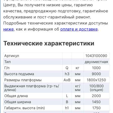
Центр, Вы получаете низкие цены, гарантию
качества, предпродажную подготовку, гарантийное
обслуживание и пост-гарантийный ремонт.
Подробные технические характеристики доступны
ниже
, как и информация об
оплате и доставке
.
Технические характеристики
Артикул
1043100090
Тип
двухместная
Г/п
Q
кг
1000
Высота подъема
h3
мм
9000
Размеры платформы
AxB
мм
1800х1250
Выдвижная платформа (гр-ть/
кг/
100/800
длина)
мм
(опция)
Общая длина
L
мм
2000
Общая ширина
B
мм
1450
Габаритн. высота (min)
h1
мм
1750