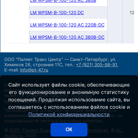
LM WPSM-B-100-120 AC 380B
LM WPSM-B-100-120 DC
120
LM WPSM-B-100-120 AC 220B-DC
LM WPSM-B-100-120 AC 380B-DC
ООО "Паллет Тракс Центр" — Санкт-Петербург, ул.
Химиков 26, строение 11С,
тел.:
+7 (921) 305-98-91
,
E-mail:
info@pt-47.ru
Сайт использует файлы cookie, обеспечивающие
Информация на сайте носит исключительно
информационный характер и ни при каких условиях не
его функционирование и анонимную статистику
является публичной офертой.
Политика
посещений. Продолжая использование сайта, вы
конфиденциальности
.
соглашаетесь с использованием файлов cookie и
Производители оставляют за собой право вносить
Политикой конфиденциальности
изменения в конструкцию и внешний вид техники, не
ухудшающие ее эксплуатационные качества.
ОК
©
ООО "Паллет Тракс Центр", Санкт-Петербург
, ©
AL-
studio.ru
, 2026