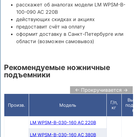
расскажет об аналогах модели LM WPSM-B-
100-090 AC 220В
действующих скидках и акциях
предоставит счёт на оплату
оформит доставку в Санкт-Петербурге или
области (возможен самовывоз)
Рекомендуемые ножничные
подъемники
← Прокручивается →
Выс
Г/п,
Произв.
Модель
подъ
кг
м
LM WPSM-B-030-160 AC 220В
LM WPSM-B-030-160 AC 380В