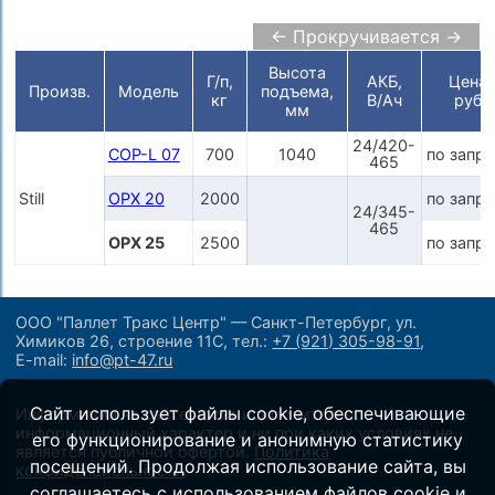
← Прокручивается →
Высота
Г/п,
АКБ,
Цена,
Произв.
Модель
подъема,
кг
В/Ач
руб.
мм
24/420-
COP-L 07
700
1040
по запр
465
Still
OPX 20
2000
по запр
24/345-
465
OPX 25
2500
по запр
ООО "Паллет Тракс Центр" — Санкт-Петербург, ул.
Химиков 26, строение 11С,
тел.:
+7 (921) 305-98-91
,
E-mail:
info@pt-47.ru
Сайт использует файлы cookie, обеспечивающие
Информация на сайте носит исключительно
информационный характер и ни при каких условиях не
его функционирование и анонимную статистику
является публичной офертой.
Политика
посещений. Продолжая использование сайта, вы
конфиденциальности
.
соглашаетесь с использованием файлов cookie и