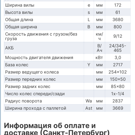
Ширина вилы
e
мм
172
Высота вилы
s
мм
61
Общая длина
L
мм
3680
Общая ширина
B
мм
800
Скорость движения с грузом/без
км/
9/12
груза
ч
В/
24/345-
АКБ
Ач
465
Мощность двигателя движения
кВт
3,0
База колес
Y
мм
2717
Размер ведущего колеса
мм
254x102
Размер передних колес
мм
150x50
Размер задних колес
мм
85x80
Число колес спереди/сзади
1x-1/4
Радиус поворота
Wa
мм
2837
Ширина прохода с паллетой
Ast
мм
3669
Информация об оплате и
доставке (Санкт-Петербург)