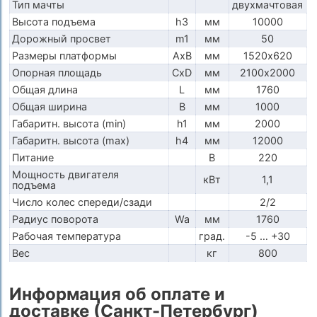
Тип мачты
двухмачтовая
Высота подъема
h3
мм
10000
Дорожный просвет
m1
мм
50
Размеры платформы
AxB
мм
1520х620
Опорная площадь
CxD
мм
2100х2000
Общая длина
L
мм
1760
Общая ширина
B
мм
1000
Габаритн. высота (min)
h1
мм
2000
Габаритн. высота (max)
h4
мм
12000
Питание
В
220
Мощность двигателя
кВт
1,1
подъема
Число колес спереди/сзади
2/2
Радиус поворота
Wa
мм
1760
Рабочая температура
град.
-5 … +30
Вес
кг
800
Информация об оплате и
доставке (Санкт-Петербург)