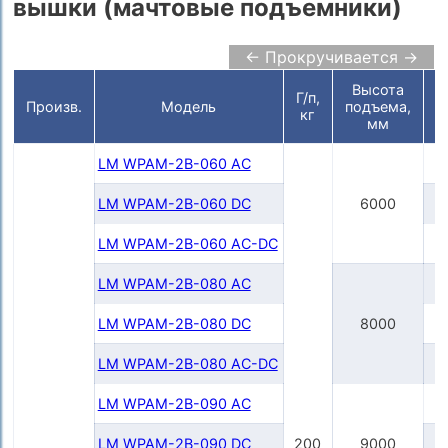
вышки (мачтовые подъемники)
← Прокручивается →
Высота
Г/п,
П
Произв.
Модель
подъема,
кг
мм
LM WPAM-2B-060 AC
LM WPAM-2B-060 DC
6000
LM WPAM-2B-060 AC-DC
LM WPAM-2В-080 AC
LM WPAM-2B-080 DC
8000
LM WPAM-2B-080 AC-DC
LM WPAM-2В-090 AC
LM WPAM-2B-090 DC
200
9000