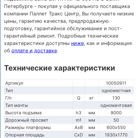
Петербурге - покупая у официального поставщика
компании Паллет Тракс Центр, Вы получаете низкие
цены, гарантию качества, предпродажную
подготовку, гарантийное обслуживание и пост-
гарантийный ремонт. Подробные технические
характеристики доступны
ниже
, как и информация
об
оплате и доставке
.
Технические характеристики
Артикул
10050911
Тип
одноместная
Г/п
Q
кг
130
Тип мачты
одномачтовая
Высота подъема
h3
мм
9000
Дорожный просвет
m1
мм
50
Размеры платформы
AxB
мм
600х550
Опорная площадь
CxD
мм
1930х1770