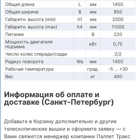
Общая длина
L
мм
1450
Общая ширина
B
мм
850
Габаритн. высота (min)
h1
мм
2000
Габаритн. высота (max)
h4
мм
11000
Питание
В
220
Мощность двигателя
кВт
0,75
подъема
Число колес спереди/сзади
2/2
Радиус поворота
Wa
мм
1450
Рабочая температура
град.
-5 … +30
Вес
кг
400
Информация об оплате и
доставке (Санкт-Петербург)
Добавьте в Корзину дополнительно и другие
телескопические вышки и оформите заявку — с
Вами свяжется менеджер компании Паллет Тракс