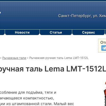
Санкт-Петербург, ул. Хи
Новости
Статьи
Сервис
От
›
Рычажные тали
›
Рычажная ручная таль Lema LMT-1512L
учная таль Lema LMT-1512
собление для подъёма, тяги и
тличающееся компактностью,
ии из штампованной стали. Малый вес