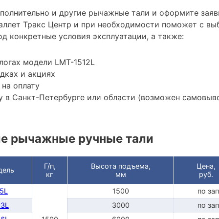
ополнительно и другие рычажные тали и оформите заяв
ллет Тракс Центр и при необходимости поможет с вы
д конкретные условия эксплуатации, а также:
логах модели LMT-1512L
дках и акциях
 на оплату
 в Санкт-Петербурге или области (возможен самовыв
е рычажные ручные тали
Г/п,
Высота подъема,
Цена,
дель
кг
мм
руб.
5L
1500
по за
03L
3000
по за