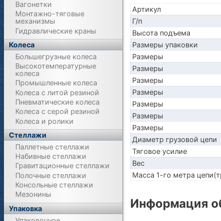
Вагонетки
Артикул
Монтажно-тяговые
Г/п
механизмы
Гидравлические краны
Высота подъема
Размеры упаковки
Колеса
Размеры
Большегрузные колеса
Высокотемпературные
Размеры
колеса
Размеры
Промышленные колеса
Размеры
Колеса с литой резиной
Пневматические колеса
Размеры
Колеса с серой резиной
Размеры
Колеса и ролики
Размеры
Стеллажи
Диаметр грузовой цепи
Паллетные стеллажи
Тяговое усилие
Набивные стеллажи
Вес
Гравитационные стеллажи
Масса 1-го метра цепи(т
Полочные стеллажи
Консольные стеллажи
Мезонины
Информация об
Упаковка
Упаковочное