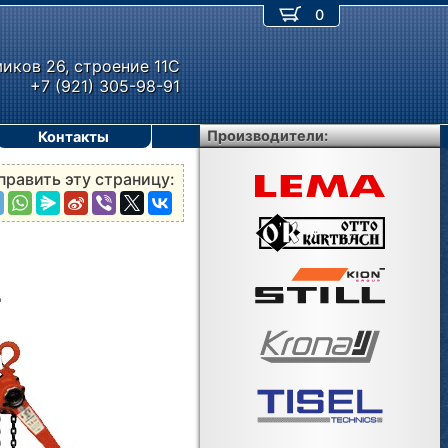
0
миков 26, строение 11С
+7 (921) 305-98-91
Производители:
Контакты
править эту страницу:
L