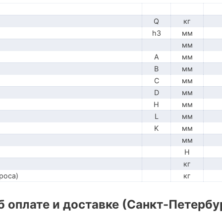
Q
кг
h3
мм
мм
A
мм
B
мм
C
мм
D
мм
H
мм
L
мм
K
мм
мм
H
кг
роса)
кг
 оплате и доставке (Санкт-Петербу