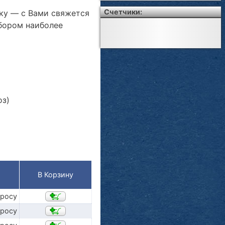
Счетчики:
ку — с Вами свяжется
бором наиболее
оз)
В Корзину
просу
просу