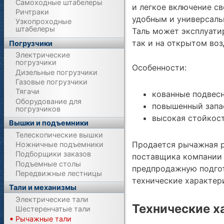
Самоходные штабелеры
и легкое включение св
Ричтраки
удобным и универсал
Узкопроходные
штабелеры
Таль может эксплуати
так и на открытом воз
Погрузчики
Электрические
погрузчики
Особенности:
Дизельные погрузчики
Газовые погрузчики
Тягачи
кованные подвес
Оборудование для
повышенный запа
погрузчиков
высокая стойкос
Вышки и подъемники
Телескопические вышки
Продается рычажная р
Ножничные подъемники
Подборщики заказов
поставщика компании П
Подъемные столы
предпродажную подгот
Передвижные лестницы
технические характе
Тали и механизмы
Электрические тали
Технические х
Шестеренчатые тали
Рычажные тали