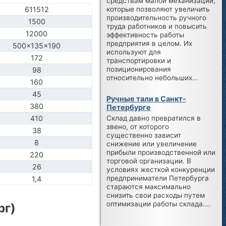
средствам малой механизации,
которые позволяют увеличить
611512
производительность ручного
1500
труда работников и повысить
12000
эффективность работы
предприятия в целом. Их
500x135x190
используют для
172
транспортировки и
позиционирования
98
относительно небольших...
160
45
Ручные тали в Санкт-
380
Петербурге
410
Склад давно превратился в
звено, от которого
38
существенно зависит
8
снижение или увеличение
прибыли производственной или
220
торговой организации. В
26
условиях жесткой конкуренции
предприниматели Петербурга
1,4
стараются максимально
снизить свои расходы путем
оптимизации работы склада....
рг)