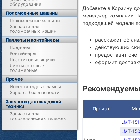
оборудование
Добавьте в Корзину д
Поломоечные машины
менеджер компании Па
Поломоечные машины
подходящей модели по
Запчасти для
поломоечных машин
расскажет об ана
Паллеты и контейнеры
действующих ски
Поддоны
Контейнеры
предоставит счёт
Пластиковые ящики
оформит доставку
Листы сотовые
полимерные
Прочее
Инсектицидные лампы
Рекомендуемы
Зеркала безопасности
Запчасти для складской
техники
Произв.
Мо
Запчасти для
гидравлических тележек
LMT-151
LMT-15