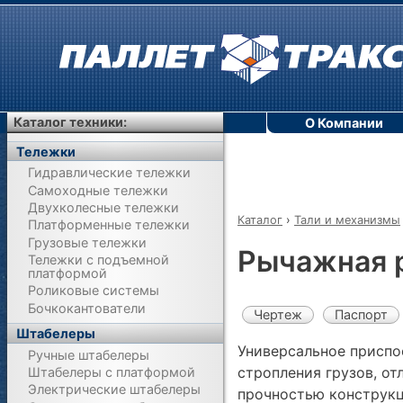
Каталог техники:
О Компании
Тележки
Гидравлические тележки
Самоходные тележки
Двухколесные тележки
Каталог
›
Тали и механизмы
Платформенные тележки
Грузовые тележки
Рычажная р
Тележки с подъемной
платформой
Роликовые системы
Бочкокантователи
Чертеж
Паспорт
Штабелеры
Универсальное приспо
Ручные штабелеры
стропления грузов, о
Штабелеры с платформой
Электрические штабелеры
прочностью конструкц