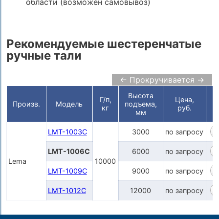
области (возможен самовывоз)
Рекомендуемые шестеренчатые
ручные тали
← Прокручивается →
Высота
Г/п,
Цена,
Произв.
Модель
подъема,
кг
руб.
К
мм
LMT-1003C
3000
по запросу
LMT-1006C
6000
по запросу
Lema
10000
LMT-1009C
9000
по запросу
LMT-1012C
12000
по запросу