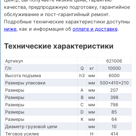
качества, предпродажную подготовку, гарантийное
обслуживание и пост-гарантийный ремонт.
Подробные технические характеристики доступны
ниже
, как и информация об
оплате и доставке
.
Технические характеристики
Артикул
621006
Г/п
Q
кг
10000
Высота подъема
h3
мм
6000
Размеры упаковки
мм
500x410x210
Размеры
A
мм
207
Размеры
B
мм
398
Размеры
C
мм
798
Размеры
D
мм
85
Размеры
K
мм
64
Диаметр грузовой цепи
мм
10
Тяговое усилие
H
414