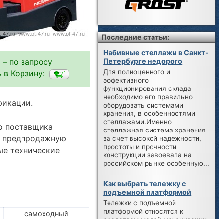
Последние статьи:
Набивные стеллажи в Санкт-
 – по запросу
Петербурге недорого
Для полноценного и
 в Корзину:
эффективного
функционирования склада
необходимо его правильно
фикации.
оборудовать системами
хранения, в особенностями
стеллажами.Именно
го поставщика
стеллажная система хранения
а, предпродажную
за счет высокой надежности,
простоты и прочности
ые технические
конструкции завоевала на
российском рынке особенную...
Как выбрать тележку с
подъемной платформой
Тележки с подъемной
платформой относятся к
самоходный