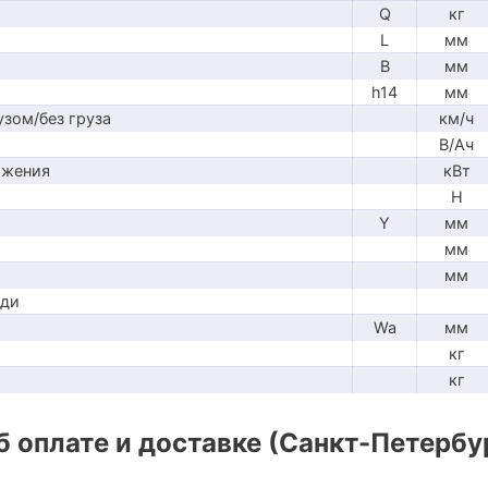
Q
кг
L
мм
B
мм
h14
мм
узом/без груза
км/ч
В/Ач
ижения
кВт
H
Y
мм
мм
мм
ади
Wa
мм
кг
кг
 оплате и доставке (Санкт-Петербу