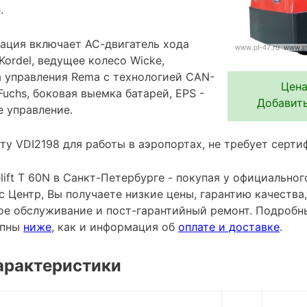
.
ация включает АС-двигатель хода
Kordel, ведущее колесо Wicke,
а управления Rema с технологией CAN-
Цена
Fuchs, боковая выемка батарей, EPS -
Добавить
е управление.
ту VDI2198 для работы в аэропортах, не требует серти
lift T 60N в Санкт-Петербурге - покупая у официально
с Центр, Вы получаете низкие цены, гарантию качеств
ное обслуживание и пост-гарантийный ремонт. Подробн
упны
ниже
, как и информация об
оплате и доставке
.
арактеристики