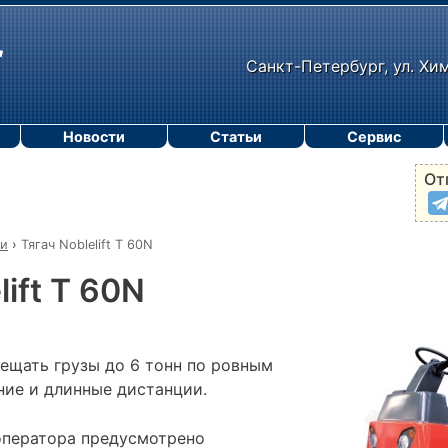
Санкт-Петербург, ул. Хи
Новости
Статьи
Сервис
От
чи
›
Тягач Noblelift T 60N
lift T 60N
мещать грузы до 6 тонн по ровным
ние и длинные дистанции.
оператора предусмотрено