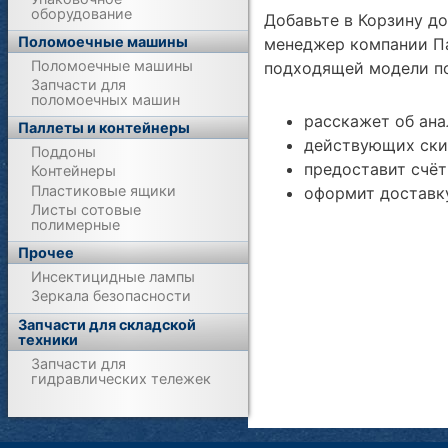
оборудование
Добавьте в Корзину д
Поломоечные машины
менеджер компании Па
Поломоечные машины
подходящей модели по
Запчасти для
поломоечных машин
расскажет об ана
Паллеты и контейнеры
действующих ски
Поддоны
предоставит счёт
Контейнеры
Пластиковые ящики
оформит доставку
Листы сотовые
полимерные
Прочее
Инсектицидные лампы
Зеркала безопасности
Запчасти для складской
техники
Запчасти для
гидравлических тележек