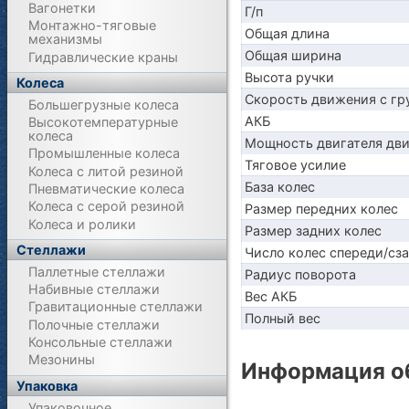
Вагонетки
Г/п
Монтажно-тяговые
Общая длина
механизмы
Общая ширина
Гидравлические краны
Высота ручки
Колеса
Скорость движения с гр
Большегрузные колеса
АКБ
Высокотемпературные
колеса
Мощность двигателя дв
Промышленные колеса
Тяговое усилие
Колеса с литой резиной
База колес
Пневматические колеса
Колеса с серой резиной
Размер передних колес
Колеса и ролики
Размер задних колес
Стеллажи
Число колес спереди/сз
Паллетные стеллажи
Радиус поворота
Набивные стеллажи
Вес АКБ
Гравитационные стеллажи
Полный вес
Полочные стеллажи
Консольные стеллажи
Мезонины
Информация об
Упаковка
Упаковочное