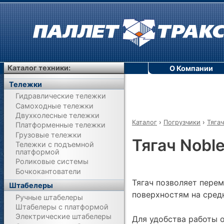
Каталог техники:
О Компании
Тележки
Гидравлические тележки
Самоходные тележки
Двухколесные тележки
Каталог
›
Погрузчики
›
Тяга
Платформенные тележки
Грузовые тележки
Тягач Noble
Тележки с подъемной
платформой
Роликовые системы
Бочкокантователи
Тягач позволяет пере
Штабелеры
поверхностям на сред
Ручные штабелеры
Штабелеры с платформой
Электрические штабелеры
Для удобства работы 