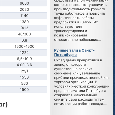
средствам малой механизации,
6000
которые позволяют увеличить
производительность ручного
2020
труда работников и повысить
1140
эффективность работы
1380
предприятия в целом. Их
используют для
9/13
транспортировки и
48/300
позиционирования
относительно небольших...
6,8
1500-4500
Ручные тали в Санкт-
1222
Петербурге
6,5-10 R
Склад давно превратился в
звено, от которого
4.00-8 R
существенно зависит
2x/1
снижение или увеличение
1550
прибыли производственной или
торговой организации. В
560
условиях жесткой конкуренции
1500
предприниматели Петербурга
стараются максимально
снизить свои расходы путем
рг)
оптимизации работы склада....