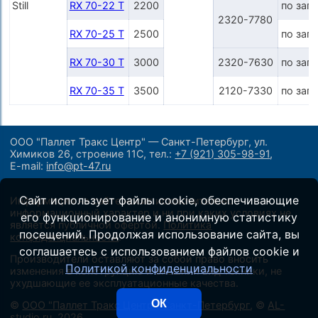
Still
RX 70-22 T
2200
по зап
2320-7780
RX 70-25 T
2500
по зап
RX 70-30 T
3000
2320-7630
по зап
RX 70-35 T
3500
2120-7330
по зап
ООО "Паллет Тракс Центр" — Санкт-Петербург, ул.
Химиков 26, строение 11С,
тел.:
+7 (921) 305-98-91
,
E-mail:
info@pt-47.ru
Сайт использует файлы cookie, обеспечивающие
Информация на сайте носит исключительно
информационный характер и ни при каких условиях не
его функционирование и анонимную статистику
является публичной офертой.
Политика
посещений. Продолжая использование сайта, вы
конфиденциальности
.
соглашаетесь с использованием файлов cookie и
Производители оставляют за собой право вносить
Политикой конфиденциальности
изменения в конструкцию и внешний вид техники, не
ухудшающие ее эксплуатационные качества.
ОК
©
ООО "Паллет Тракс Центр", Санкт-Петербург
, ©
AL-
studio.ru
, 2026