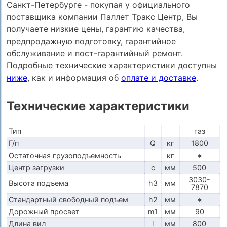
Санкт-Петербурге - покупая у официального
поставщика компании Паллет Тракс Центр, Вы
получаете низкие цены, гарантию качества,
предпродажную подготовку, гарантийное
обслуживание и пост-гарантийный ремонт.
Подробные технические характеристики доступны
ниже
, как и информация об
оплате и доставке
.
Технические характеристики
Тип
газ
Г/п
Q
кг
1800
Остаточная грузоподъемность
кг
∗
Центр загрузки
c
мм
500
3030-
Высота подъема
h3
мм
7870
Стандартный свободный подъем
h2
мм
∗
Дорожный просвет
m1
мм
90
Длина вил
l
мм
800