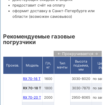
предоставит счёт на оплату
оформит доставку в Санкт-Петербурге или
области (возможен самовывоз)
Рекомендуемые газовые
погрузчики
← Прокручивается →
Высота
Г/п,
Тип
Цена
Произв.
Модель
подъема,
кг
мачты
руб
мм
RX 70-16 T
1600
3030-8020
по зап
RX 70-18 T
1800
3030-7870
по зап
RX 70-20 T
2000
2950-8065
по зап