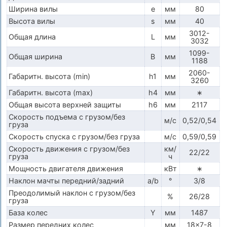
Ширина вилы
e
мм
80
Высота вилы
s
мм
40
3012-
Общая длина
L
мм
3032
1099-
Общая ширина
B
мм
1188
2060-
Габаритн. высота (min)
h1
мм
3260
Габаритн. высота (max)
h4
мм
∗
Общая высота верхней защиты
h6
мм
2117
Скорость подъема с грузом/без
м/с
0,52/0,54
груза
Скорость спуска с грузом/без груза
м/с
0,59/0,59
Скорость движения с грузом/без
км/
22/22
груза
ч
Мощность двигателя движения
кВт
∗
Наклон мачты передний/задний
a/b
°
3/8
Преодолимый наклон с грузом/без
%
26/28
груза
База колес
Y
мм
1487
Размер передних колес
мм
18x7-8