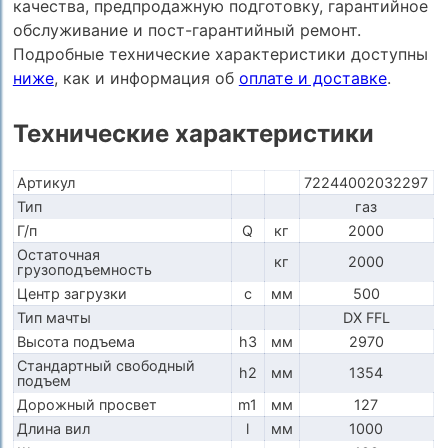
качества, предпродажную подготовку, гарантийное
обслуживание и пост-гарантийный ремонт.
Подробные технические характеристики доступны
ниже
, как и информация об
оплате и доставке
.
Технические характеристики
Артикул
72244002032297
Тип
газ
Г/п
Q
кг
2000
Остаточная
кг
2000
грузоподъемность
Центр загрузки
c
мм
500
Тип мачты
DX FFL
Высота подъема
h3
мм
2970
Стандартный свободный
h2
мм
1354
подъем
Дорожный просвет
m1
мм
127
Длина вил
l
мм
1000