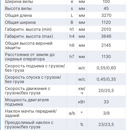
Ширина вилы
e
мм
100
Высота вилы
s
мм
45
Общая длина
L
мм
3270
Общая ширина
B
мм
1120
Габаритн. высота (min)
h1
мм
2010
Габаритн. высота (max)
h4
мм
3646
Общая высота верхней
h6
мм
2145
защиты
Расстояние от земли до
h7
мм
1130
сиденья оператора
Скорость подъема с грузом/
м/с
0,55/0,60
без груза
Скорость спуска с грузом/
м/с
0,45/0,35
без груза
Скорость движения с
км/
20/20,5
грузом/без груза
ч
Мощность двигателя
кВт
33
подъема
Наклон мачты передний/
a/b
°
3/9
задний
Преодолимый наклон с
%
23/23,5
грузом/без груза