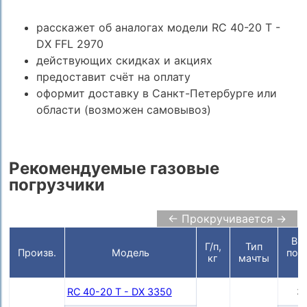
расскажет об аналогах модели RC 40-20 T -
DX FFL 2970
действующих скидках и акциях
предоставит счёт на оплату
оформит доставку в Санкт-Петербурге или
области (возможен самовывоз)
Рекомендуемые газовые
погрузчики
← Прокручивается →
Вы
Г/п,
Тип
Произв.
Модель
под
кг
мачты
RC 40-20 T - DX 3350
3