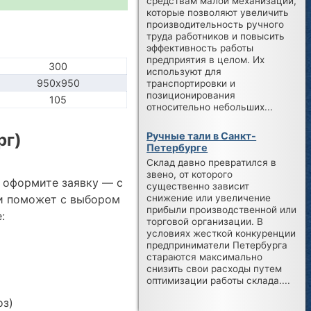
средствам малой механизации,
которые позволяют увеличить
производительность ручного
труда работников и повысить
эффективность работы
предприятия в целом. Их
300
используют для
950х950
транспортировки и
позиционирования
105
относительно небольших...
Ручные тали в Санкт-
рг)
Петербурге
Склад давно превратился в
звено, от которого
и оформите заявку — с
существенно зависит
и поможет с выбором
снижение или увеличение
прибыли производственной или
:
торговой организации. В
условиях жесткой конкуренции
предприниматели Петербурга
стараются максимально
снизить свои расходы путем
оптимизации работы склада....
оз)