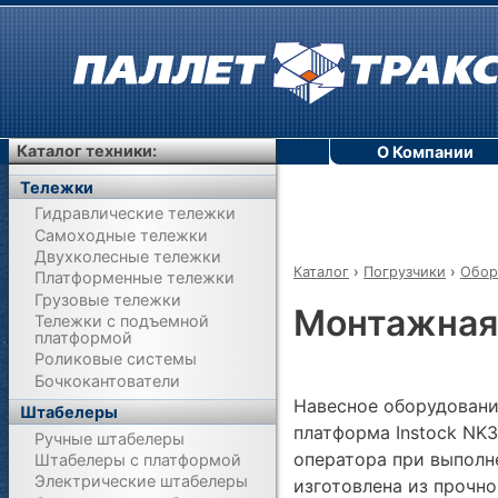
Каталог техники:
О Компании
Тележки
Гидравлические тележки
Самоходные тележки
Двухколесные тележки
Каталог
›
Погрузчики
›
Обор
Платформенные тележки
Грузовые тележки
Монтажная
Тележки с подъемной
платформой
Роликовые системы
Бочкокантователи
Навесное оборудовани
Штабелеры
платформа Instock NK3
Ручные штабелеры
оператора при выполн
Штабелеры с платформой
Электрические штабелеры
изготовлена из прочно