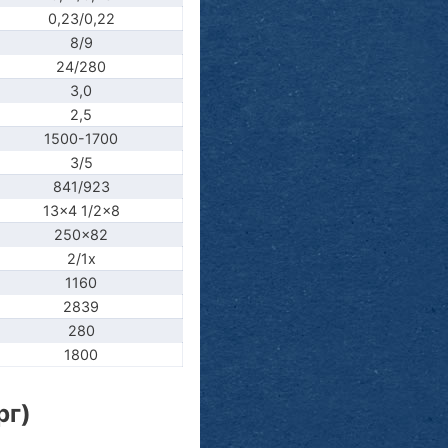
0,23/0,22
8/9
24/280
3,0
2,5
1500-1700
3/5
841/923
13x4 1/2x8
250x82
2/1x
1160
2839
280
1800
рг)