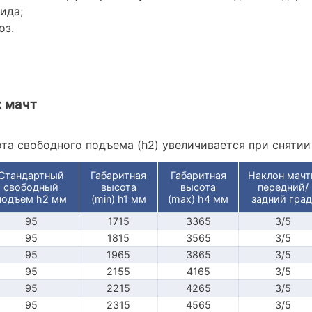
ида;
оз.
 мачт
ота свободного подъема (h2) увеличивается при сняти
Стандартный
Габаритная
Габаритная
Наклон мач
свободный
высота
высота
передний/
подъем h2 мм
(min) h1 мм
(max) h4 мм
задний град
95
1715
3365
3/5
95
1815
3565
3/5
95
1965
3865
3/5
95
2155
4165
3/5
95
2215
4265
3/5
95
2315
4565
3/5