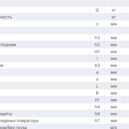
Q
кг
мность
кг
c
мм
h3
мм
 подъем
h2
мм
m1
мм
l
мм
ми
b3
мм
e
мм
s
мм
L
мм
B
мм
h1
мм
h4
мм
защиты
h6
мм
сиденья оператора
h7
мм
ом/без груза
м/с