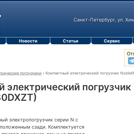
Санкт-Петербург, ул. Хи
Новости
Статьи
Сервис
От
трические погрузчики
›
Компактный электрический погрузчик Nobleli
 электрический погрузчик N
30DXZT)
ый электропогрузчик серии N с
положенным сзади. Комплектуется
 привод движения, так и на привод