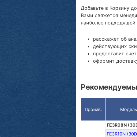
Добавьте в Корзину д
Вами свяжется менедж
наиболее подходящей 
расскажет об ан
действующих ски
предоставит счёт
оформит доставку
Рекомендуемые
Произв.
Модель
FE3R08N (30
FE3R10N (30D