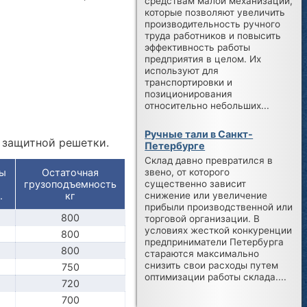
средствам малой механизации,
которые позволяют увеличить
производительность ручного
труда работников и повысить
эффективность работы
предприятия в целом. Их
используют для
транспортировки и
позиционирования
относительно небольших...
Ручные тали в Санкт-
и защитной решетки.
Петербурге
Склад давно превратился в
ты
Остаточная
звено, от которого
грузоподъемность
существенно зависит
.
кг
снижение или увеличение
прибыли производственной или
800
торговой организации. В
условиях жесткой конкуренции
800
предприниматели Петербурга
800
стараются максимально
снизить свои расходы путем
750
оптимизации работы склада....
720
700