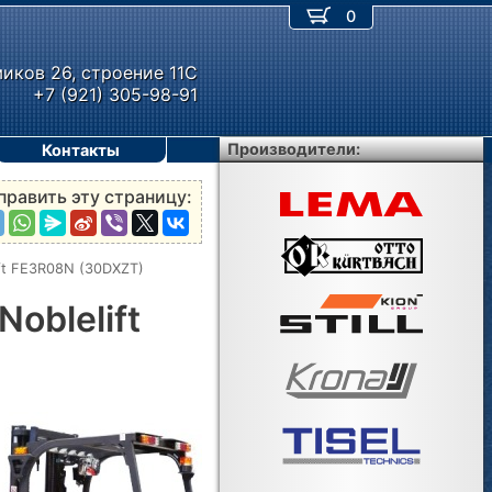
0
миков 26, строение 11С
+7 (921) 305-98-91
Производители:
Контакты
править эту страницу:
ft FE3R08N (30DXZT)
oblelift