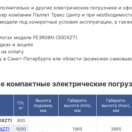
ополнительно и другие электрические погрузчики и оф
ер компании Паллет Тракс Центр и при необходимост
модели под конкретные условия эксплуатации, а также
алогах модели FE3R08N (30DXZT)
дках и акциях
 на оплату
 в Санкт-Петербурге или области (возможен самовыв
 компактные электрические погру
Высота
Габаритн.
Габаритн.
Г/п,
подъема,
высота (min),
высота (max),
кг
мм
мм
мм
DXZT)
800
XZT)
1000
1965
3865