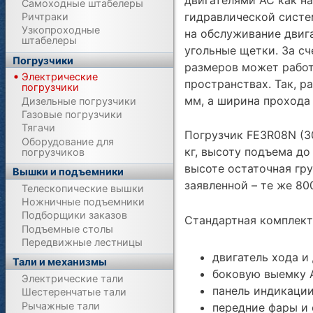
Самоходные штабелеры
гидравлической систе
Ричтраки
Узкопроходные
на обслуживание двига
штабелеры
угольные щетки. За с
Погрузчики
размеров может работ
Электрические
пространствах. Так, р
погрузчики
мм, а ширина прохода 
Дизельные погрузчики
Газовые погрузчики
Тягачи
Погрузчик FE3R08N (3
Оборудование для
кг, высоту подъема до
погрузчиков
высоте остаточная гр
Вышки и подъемники
заявленной – те же 800
Телескопические вышки
Ножничные подъемники
Подборщики заказов
Стандартная комплект
Подъемные столы
Передвижные лестницы
двигатель хода и
Тали и механизмы
боковую выемку 
Электрические тали
панель индикации
Шестеренчатые тали
Рычажные тали
передние фары и 