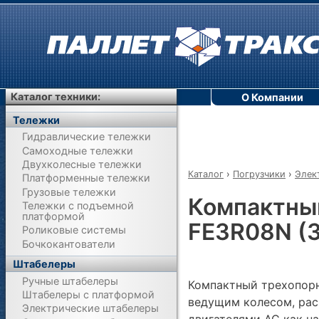
Каталог техники:
О Компании
Тележки
Гидравлические тележки
Самоходные тележки
Двухколесные тележки
Каталог
›
Погрузчики
›
Элек
Платформенные тележки
Грузовые тележки
Компактный
Тележки с подъемной
платформой
FE3R08N (
Роликовые системы
Бочкокантователи
Штабелеры
Ручные штабелеры
Компактный трехопорн
Штабелеры с платформой
ведущим колесом, рас
Электрические штабелеры
двигателями АС как на