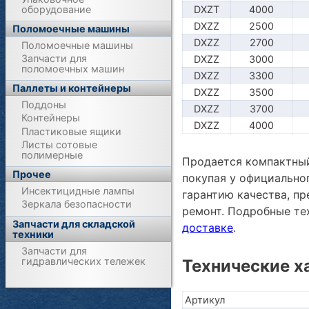
оборудование
DXZT
4000
DXZZ
2500
Поломоечные машины
DXZZ
2700
Поломоечные машины
Запчасти для
DXZZ
3000
поломоечных машин
DXZZ
3300
Паллеты и контейнеры
DXZZ
3500
Поддоны
DXZZ
3700
Контейнеры
DXZZ
4000
Пластиковые ящики
Листы сотовые
полимерные
Продается компактный 
Прочее
покупая у официально
Инсектицидные лампы
гарантию качества, п
Зеркала безопасности
ремонт. Подробные те
Запчасти для складской
доставке
.
техники
Запчасти для
гидравлических тележек
Технические х
Артикул