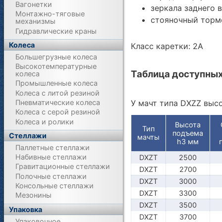
Вагонетки
зеркала заднего в
Монтажно-тяговые
стояночный торм
механизмы
Гидравлические краны
Колеса
Класс каретки: 2А
Большегрузные колеса
Высокотемпературные
Таблица доступных
колеса
Промышленные колеса
Колеса с литой резиной
У мачт типа DXZZ выс
Пневматические колеса
Колеса с серой резиной
Колеса и ролики
Высота
Тип
подъема
Стеллажи
мачты
h3 мм
Паллетные стеллажи
Набивные стеллажи
DXZT
2500
Гравитационные стеллажи
DXZT
2700
Полочные стеллажи
DXZT
3000
Консольные стеллажи
DXZT
3300
Мезонины
DXZT
3500
Упаковка
DXZT
3700
Упаковочное