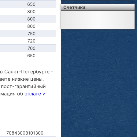
650
Счетчики:
800
800
800
750
720
700
650
в Санкт-Петербурге -
аете низкие цены,
 пост-гарантийный
ормация об
оплате и
70843008101300