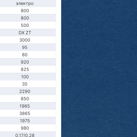
электро
800
800
500
DX ZT
3000
95
80
920
825
100
35
2290
850
1965
3865
1975
980
0,17/0,28