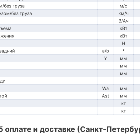
м/без груза
м/с
узом/без груза
км/ч
В/Ач
дъема
кВт
ижения
кВт
H
задний
a/b
°
Y
мм
мм
мм
ади
Wa
мм
той
Ast
мм
кг
кг
 оплате и доставке (Санкт-Петербу