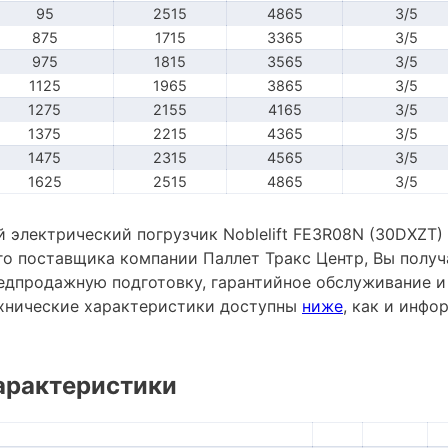
95
2515
4865
3/5
875
1715
3365
3/5
975
1815
3565
3/5
1125
1965
3865
3/5
1275
2155
4165
3/5
1375
2215
4365
3/5
1475
2315
4565
3/5
1625
2515
4865
3/5
электрический погрузчик Noblelift FE3R08N (30DXZT) 
го поставщика компании Паллет Тракс Центр, Вы получ
редпродажную подготовку, гарантийное обслуживание и
хнические характеристики доступны
ниже
, как и инф
арактеристики