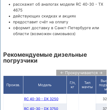
расскажет об аналогах модели RC 40-30 - TX
4675
действующих скидках и акциях
предоставит счёт на оплату
оформит доставку в Санкт-Петербурге или
области (возможен самовывоз)
Рекомендуемые дизельные
погрузчики
← Прокручивается →
Высо
Г/п,
Тип
Произв.
Модель
подъе
кг
мачты
мм
RC 40-30 - DX 3250
325
RC 40-30 - DX 3750
375