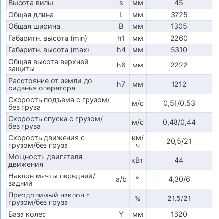
Высота вилы
s
мм
45
Общая длина
L
мм
3725
Общая ширина
B
мм
1305
Габаритн. высота (min)
h1
мм
2260
Габаритн. высота (max)
h4
мм
5310
Общая высота верхней
h6
мм
2222
защиты
Расстояние от земли до
h7
мм
1212
сиденья оператора
Скорость подъема с грузом/
м/с
0,51/0,53
без груза
Скорость спуска с грузом/
м/с
0,48/0,44
без груза
Скорость движения с
км/
20,5/21
грузом/без груза
ч
Мощность двигателя
кВт
44
движения
Наклон мачты передний/
a/b
°
4,30/6
задний
Преодолимый наклон с
%
21,5/21
грузом/без груза
База колес
Y
мм
1620