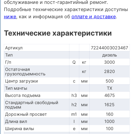
обслуживание и пост-гарантийный ремонт.
Подробные технические характеристики доступны
ниже
, как и информация об
оплате и доставке
.
Технические характеристики
Артикул
72244003023467
Тип
дизель
Г/п
Q
кг
3000
Остаточная
кг
2820
грузоподъемность
Центр загрузки
c
мм
500
Тип мачты
TX
Высота подъема
h3
мм
4675
Стандартный свободный
h2
мм
1625
подъем
Дорожный просвет
m1
мм
160
Длина вил
l
мм
1000
Ширина вилы
e
мм
100