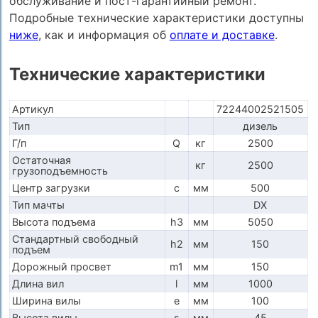
обслуживание и пост-гарантийный ремонт.
Подробные технические характеристики доступны
ниже
, как и информация об
оплате и доставке
.
Технические характеристики
Артикул
72244002521505
Тип
дизель
Г/п
Q
кг
2500
Остаточная
кг
2500
грузоподъемность
Центр загрузки
c
мм
500
Тип мачты
DX
Высота подъема
h3
мм
5050
Стандартный свободный
h2
мм
150
подъем
Дорожный просвет
m1
мм
150
Длина вил
l
мм
1000
Ширина вилы
e
мм
100
Высота вилы
s
мм
45