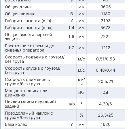
Общая длина
L
мм
3605
Общая ширина
B
мм
1180
Габаритн. высота (min)
h1
мм
3193
Габаритн. высота (max)
h4
мм
5673
Общая высота верхней
h6
мм
2222
защиты
Расстояние от земли до
h7
мм
1212
сиденья оператора
Скорость подъема с грузом/
м/с
0,51/0,53
без груза
Скорость спуска с грузом/
м/с
0,48/0,44
без груза
Скорость движения с
км/
20,5/21
грузом/без груза
ч
Мощность двигателя
кВт
44
движения
Наклон мачты передний/
a/b
°
4,30/6
задний
Преодолимый наклон с
%
26,5/25
грузом/без груза
База колес
Y
мм
1620