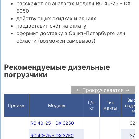
расскажет об аналогах модели RC 40-25 - DX
5050
действующих скидках и акциях
предоставит счёт на оплату
оформит доставку в Санкт-Петербурге или
области (возможен самовывоз)
Рекомендуемые дизельные
погрузчики
← Прокручивается →
Высо
Г/п,
Тип
Произв.
Модель
подъе
кг
мачты
мм
RC 40-25 - DX 3250
325
RC 40-25 - DX 3750
375